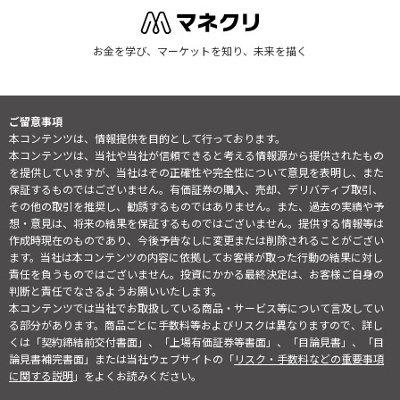
お金を学び、マーケットを知り、未来を描く
ご留意事項
本コンテンツは、情報提供を目的として行っております。
本コンテンツは、当社や当社が信頼できると考える情報源から提供されたもの
を提供していますが、当社はその正確性や完全性について意見を表明し、また
保証するものではございません。有価証券の購入、売却、デリバティブ取引、
その他の取引を推奨し、勧誘するものではありません。また、過去の実績や予
想・意見は、将来の結果を保証するものではございません。提供する情報等は
作成時現在のものであり、今後予告なしに変更または削除されることがござい
ます。当社は本コンテンツの内容に依拠してお客様が取った行動の結果に対し
責任を負うものではございません。投資にかかる最終決定は、お客様ご自身の
判断と責任でなさるようお願いいたします。
本コンテンツでは当社でお取扱している商品・サービス等について言及してい
る部分があります。商品ごとに手数料等およびリスクは異なりますので、詳し
くは「契約締結前交付書面」、「上場有価証券等書面」、「目論見書」、「目
論見書補完書面」または当社ウェブサイトの「
リスク・手数料などの重要事項
に関する説明
」をよくお読みください。