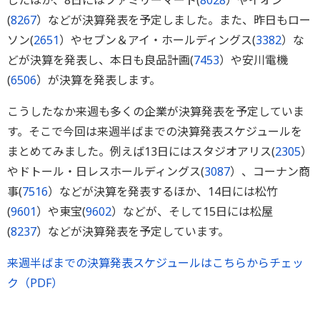
したほか、8日にはファミリーマート(
8028
）やイオン
(
8267
）などが決算発表を予定しました。また、昨日もロー
ソン(
2651
）やセブン＆アイ・ホールディングス(
3382
）な
どが決算を発表し、本日も良品計画(
7453
）や安川電機
(
6506
）が決算を発表します。
こうしたなか来週も多くの企業が決算発表を予定していま
す。そこで今回は来週半ばまでの決算発表スケジュールを
まとめてみました。例えば13日にはスタジオアリス(
2305
）
やドトール・日レスホールディングス(
3087
）、コーナン商
事(
7516
）などが決算を発表するほか、14日には松竹
(
9601
）や東宝(
9602
）などが、そして15日には松屋
(
8237
）などが決算発表を予定しています。
来週半ばまでの決算発表スケジュールはこちらからチェッ
ク（PDF）