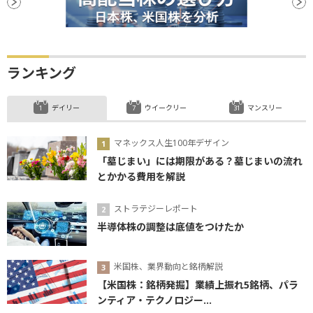
ランキング
デイリー
ウイークリー
マンスリー
マネックス人生100年デザイン
「墓じまい」には期限がある？墓じまいの流れ
とかかる費用を解説
ストラテジーレポート
半導体株の調整は底値をつけたか
米国株、業界動向と銘柄解説
【米国株：銘柄発掘】業績上振れ5銘柄、パラ
ンティア・テクノロジー...