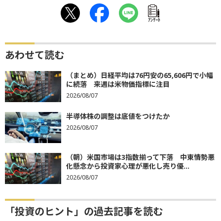
ｱﾝｹｰﾄ
あわせて読む
（まとめ）日経平均は76円安の65,606円で小幅
に続落 来週は米物価指標に注目
2026/08/07
半導体株の調整は底値をつけたか
2026/08/07
（朝）米国市場は3指数揃って下落 中東情勢悪
化懸念から投資家心理が悪化し売り優...
2026/08/07
「投資のヒント」の過去記事を読む