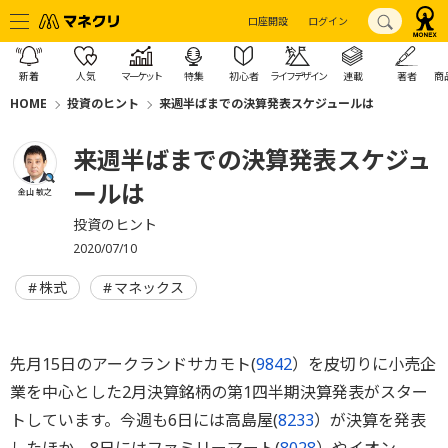
口座開設
ログイン
新着
人気
マーケット
特集
初心者
ライフデザイン
連載
著者
商
HOME
投資のヒント
来週半ばまでの決算発表スケジュールは
来週半ばまでの決算発表スケジュ
ールは
金山 敏之
投資のヒント
2020/07/10
株式
マネックス
先月15日のアークランドサカモト(
9842
）を皮切りに小売企
業を中心とした2月決算銘柄の第1四半期決算発表がスター
トしています。今週も6日には高島屋(
8233
）が決算を発表