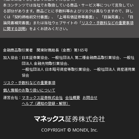
本コンテンツでは当社でお取扱している商品・サービス等について言及してい
る部分があります。商品ごとに手数料等およびリスクは異なりますので、詳し
くは「契約締結前交付書面」、「上場有価証券等書面」、「目論見書」、「目
論見書補完書面」または当社ウェブサイトの「
リスク・手数料などの重要事項
に関する説明
」をよくお読みください。
金融商品取引業者 関東財務局長（金商）第165号
日本証券業協会、一般社団法人 第二種金融商品取引業協会、一般社
団法人 金融先物取引業協会、
一般社団法人 日本暗号資産等取引業協会、一般社団法人 資産運用業
協会
リスク・手数料などの重要事項
個人情報のお取り扱いについて
マネックス証券株式会社
会社概要
お問合せ
ヘルプ（通知の登録・解除）
COPYRIGHT © MONEX, Inc.