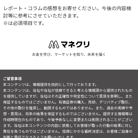
レポート・コラムの感想をお寄せください。今後の内容検
討等に参考にさせていただきます。
※は必須項目です。
お金を学び、マーケットを知り、未来を描く
ご留意事項
本コンテンツは、情報提供を目的として行っております。
本コンテンツは、当社や当社が信頼できると考える情報源から提供されたもの
を提供していますが、当社はその正確性や完全性について意見を表明し、また
保証するものではございません。有価証券の購入、売却、デリバティブ取引、
その他の取引を推奨し、勧誘するものではありません。また、過去の実績や予
想・意見は、将来の結果を保証するものではございません。提供する情報等は
作成時現在のものであり、今後予告なしに変更または削除されることがござい
ます。当社は本コンテンツの内容に依拠してお客様が取った行動の結果に対し
責任を負うものではございません。投資にかかる最終決定は、お客様ご自身の
判断と責任でなさるようお願いいたします。