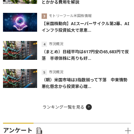
とかかる費用を解説
モトリーフール米国株情報
【米国株動向】AIスーパーサイクル第2幕、AI
インフラ投資拡大で恩恵...
市況概況
（まとめ）日経平均は617円安の65,683円で反
落 半導体株に売りも好...
市況概況
（朝）米国市場は3指数揃って下落 中東情勢
悪化懸念から投資家心理...
ランキング一覧を見る
アンケート