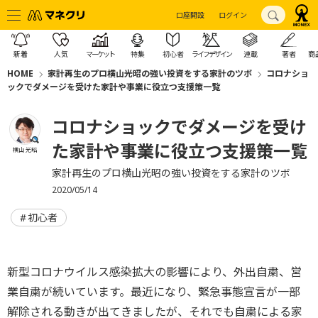
口座開設
ログイン
新着
人気
マーケット
特集
初心者
ライフデザイン
連載
著者
商
HOME
家計再生のプロ横山光昭の強い投資をする家計のツボ
コロナショ
ックでダメージを受けた家計や事業に役立つ支援策一覧
コロナショックでダメージを受け
た家計や事業に役立つ支援策一覧
横山 光昭
家計再生のプロ横山光昭の強い投資をする家計のツボ
2020/05/14
初心者
新型コロナウイルス感染拡大の影響により、外出自粛、営
業自粛が続いています。最近になり、緊急事態宣言が一部
解除される動きが出てきましたが、それでも自粛による家