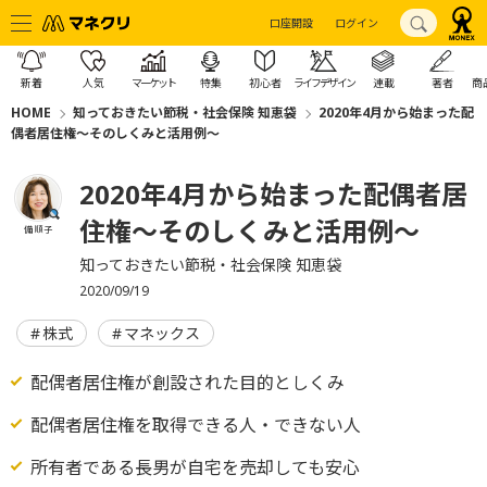
口座開設
ログイン
新着
人気
マーケット
特集
初心者
ライフデザイン
連載
著者
商
HOME
知っておきたい節税・社会保険 知恵袋
2020年4月から始まった配
偶者居住権～そのしくみと活用例～
2020年4月から始まった配偶者居
住権～そのしくみと活用例～
備 順子
知っておきたい節税・社会保険 知恵袋
2020/09/19
株式
マネックス
配偶者居住権が創設された目的としくみ
配偶者居住権を取得できる人・できない人
所有者である長男が自宅を売却しても安心