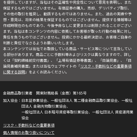
を提供していますが、当社はその正確性や完全性について意見を表明し、また
保証するものではございません。有価証券の購入、売却、デリバティブ取引、
その他の取引を推奨し、勧誘するものではありません。また、過去の実績や予
想・意見は、将来の結果を保証するものではございません。提供する情報等は
作成時現在のものであり、今後予告なしに変更または削除されることがござい
ます。当社は本コンテンツの内容に依拠してお客様が取った行動の結果に対し
責任を負うものではございません。投資にかかる最終決定は、お客様ご自身の
判断と責任でなさるようお願いいたします。
本コンテンツでは当社でお取扱している商品・サービス等について言及してい
る部分があります。商品ごとに手数料等およびリスクは異なりますので、詳し
くは「契約締結前交付書面」、「上場有価証券等書面」、「目論見書」、「目
論見書補完書面」または当社ウェブサイトの「
リスク・手数料などの重要事項
に関する説明
」をよくお読みください。
金融商品取引業者 関東財務局長（金商）第165号
日本証券業協会、一般社団法人 第二種金融商品取引業協会、一般社
団法人 金融先物取引業協会、
一般社団法人 日本暗号資産等取引業協会、一般社団法人 資産運用業
協会
リスク・手数料などの重要事項
個人情報のお取り扱いについて