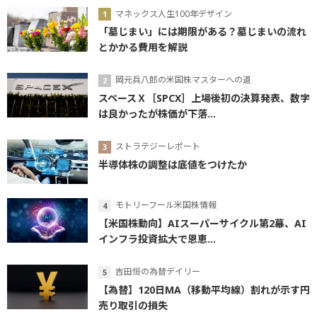
マネックス人生100年デザイン
「墓じまい」には期限がある？墓じまいの流れ
とかかる費用を解説
岡元兵八郎の米国株マスターへの道
スペースＸ［SPCX］上場後初の決算発表、数字
は良かったが株価が下落...
ストラテジーレポート
半導体株の調整は底値をつけたか
モトリーフール米国株情報
【米国株動向】AIスーパーサイクル第2幕、AI
インフラ投資拡大で恩恵...
吉田恒の為替デイリー
【為替】120日MA（移動平均線）割れが示す円
売り取引の損失