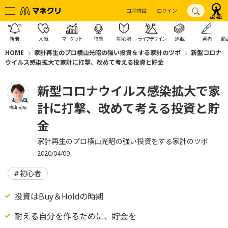
口座開設
ログイン
新着
人気
マーケット
特集
初心者
ライフデザイン
連載
著者
商
HOME
家計再生のプロ横山光昭の強い投資をする家計のツボ
新型コロナ
ウイルス感染拡大で家計に打撃、改めて考える投資と貯金
新型コロナウイルス感染拡大で家
計に打撃、改めて考える投資と貯
横山 光昭
金
家計再生のプロ横山光昭の強い投資をする家計のツボ
2020/04/09
初心者
投資はBuy＆Holdの時期
耐える自分を作るために、貯金を