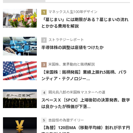
マネックス人生100年デザイン
「墓じまい」には期限がある？墓じまいの流れ
とかかる費用を解説
ストラテジーレポート
半導体株の調整は底値をつけたか
米国株、業界動向と銘柄解説
【米国株：銘柄発掘】業績上振れ5銘柄、パラ
ンティア・テクノロジー...
岡元兵八郎の米国株マスターへの道
スペースＸ［SPCX］上場後初の決算発表、数字
は良かったが株価が下落...
吉田恒の為替デイリー
【為替】120日MA（移動平均線）割れが示す円