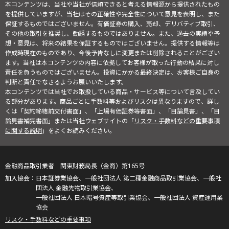
本コンテンツは、当社や当社が信頼できると考える情報源から提供されたもの
を提供していますが、当社はその正確性や完全性について意見を表明し、また
保証するものではございません。有価証券の購入、売却、デリバティブ取引、
その他の取引を推奨し、勧誘するものではありません。また、過去の実績や予
想・意見は、将来の結果を保証するものではございません。提供する情報等は
作成時現在のものであり、今後予告なしに変更または削除されることがござい
ます。当社は本コンテンツの内容に依拠してお客様が取った行動の結果に対し
責任を負うものではございません。投資にかかる最終決定は、お客様ご自身の
判断と責任でなさるようお願いいたします。
本コンテンツでは当社でお取扱している商品・サービス等について言及してい
る部分があります。商品ごとに手数料等およびリスクは異なりますので、詳し
くは「契約締結前交付書面」、「上場有価証券等書面」、「目論見書」、「目
論見書補完書面」または当社ウェブサイトの「
リスク・手数料などの重要事項
に関する説明
」をよくお読みください。
金融商品取引業者 関東財務局長（金商）第165号
日本証券業協会、一般社団法人 第二種金融商品取引業協会、一般社
団法人 金融先物取引業協会、
一般社団法人 日本暗号資産等取引業協会、一般社団法人 資産運用業
協会
リスク・手数料などの重要事項