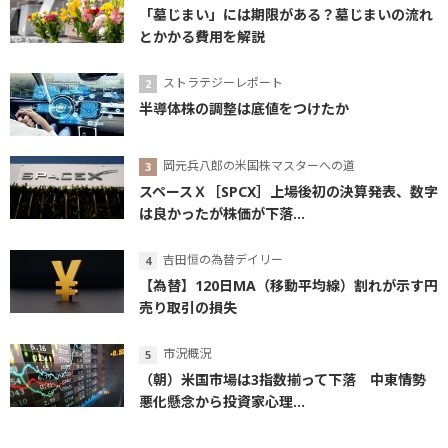
「墓じまい」には期限がある？墓じまいの流れ
とかかる費用を解説
ストラテジーレポート
半導体株の調整は底値をつけたか
岡元兵八郎の米国株マスターへの道
スペースＸ［SPCX］上場後初の決算発表、数字
は良かったが株価が下落...
吉田恒の為替デイリー
【為替】120日MA（移動平均線）割れが示す円
売り取引の損失
市況概況
（朝）米国市場は3指数揃って下落 中東情勢
悪化懸念から投資家心理...