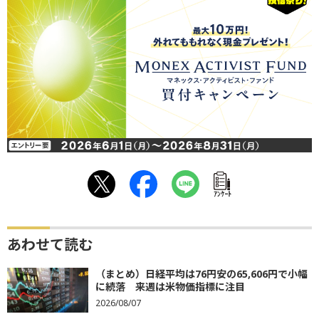
ｱﾝｹｰﾄ
あわせて読む
（まとめ）日経平均は76円安の65,606円で小幅
に続落 来週は米物価指標に注目
2026/08/07