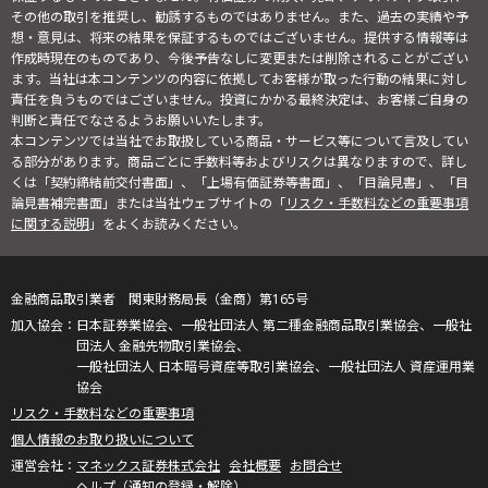
その他の取引を推奨し、勧誘するものではありません。また、過去の実績や予
想・意見は、将来の結果を保証するものではございません。提供する情報等は
作成時現在のものであり、今後予告なしに変更または削除されることがござい
ます。当社は本コンテンツの内容に依拠してお客様が取った行動の結果に対し
責任を負うものではございません。投資にかかる最終決定は、お客様ご自身の
判断と責任でなさるようお願いいたします。
本コンテンツでは当社でお取扱している商品・サービス等について言及してい
る部分があります。商品ごとに手数料等およびリスクは異なりますので、詳し
くは「契約締結前交付書面」、「上場有価証券等書面」、「目論見書」、「目
論見書補完書面」または当社ウェブサイトの「
リスク・手数料などの重要事項
に関する説明
」をよくお読みください。
金融商品取引業者 関東財務局長（金商）第165号
日本証券業協会、一般社団法人 第二種金融商品取引業協会、一般社
団法人 金融先物取引業協会、
一般社団法人 日本暗号資産等取引業協会、一般社団法人 資産運用業
協会
リスク・手数料などの重要事項
個人情報のお取り扱いについて
マネックス証券株式会社
会社概要
お問合せ
ヘルプ（通知の登録・解除）