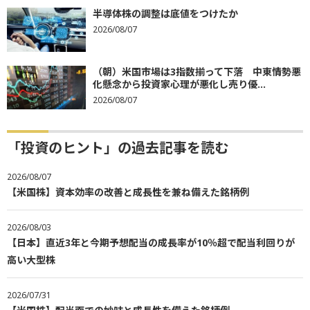
半導体株の調整は底値をつけたか
2026/08/07
（朝）米国市場は3指数揃って下落 中東情勢悪
化懸念から投資家心理が悪化し売り優...
2026/08/07
「投資のヒント」の過去記事を読む
2026/08/07
【米国株】資本効率の改善と成長性を兼ね備えた銘柄例
2026/08/03
【日本】直近3年と今期予想配当の成長率が10％超で配当利回りが
高い大型株
2026/07/31