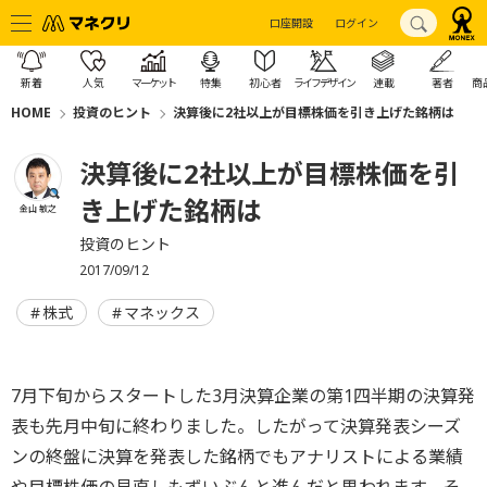
口座開設
ログイン
新着
人気
マーケット
特集
初心者
ライフデザイン
連載
著者
商
HOME
投資のヒント
決算後に2社以上が目標株価を引き上げた銘柄は
決算後に2社以上が目標株価を引
き上げた銘柄は
金山 敏之
投資のヒント
2017/09/12
株式
マネックス
7月下旬からスタートした3月決算企業の第1四半期の決算発
表も先月中旬に終わりました。したがって決算発表シーズ
ンの終盤に決算を発表した銘柄でもアナリストによる業績