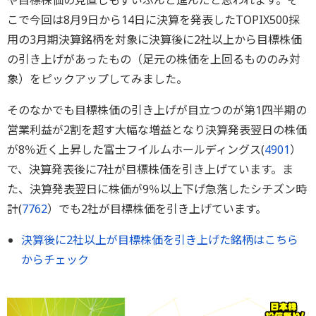
や目標株価の見直しもずいぶんと進んだと思われます。そ
こで今回は8月9日から14日に決算を発表したTOPIX500採
用の3月期決算銘柄を対象に決算後に2社以上から目標株価
の引き上げがあったもの（足元の株価を上回るもののみ対
象）をピックアップしてみました。
そのなかでも目標株価の引き上げが目立つのが第1四半期の
営業利益が2割を超す大幅な増益となり決算発表翌日の株価
が8％近く上昇した富士フイルムホールディングス(
4901
）
で、決算発表後に7社が目標株価を引き上げています。ま
た、決算発表翌日に株価が9％以上下げ急落したシチズン時
計(
7762
）でも2社が目標株価を引き上げています。
決算後に2社以上が目標株価を引き上げた銘柄はこちら
からチェック