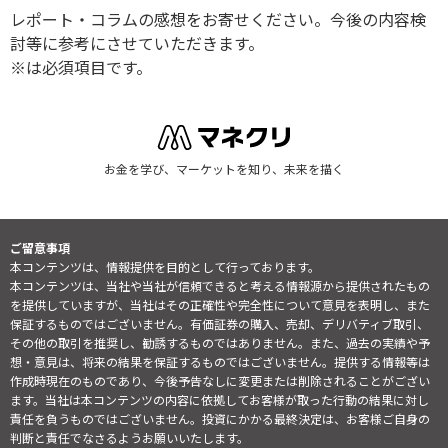
レポート・コラムの感想をお寄せください。今後の内容検
討等に参考にさせていただきます。
※は必須項目です。
お金を学び、マーケットを知り、未来を描く
ご留意事項
本コンテンツは、情報提供を目的として行っております。
本コンテンツは、当社や当社が信頼できると考える情報源から提供されたもの
を提供していますが、当社はその正確性や完全性について意見を表明し、また
保証するものではございません。有価証券の購入、売却、デリバティブ取引、
その他の取引を推奨し、勧誘するものではありません。また、過去の実績や予
想・意見は、将来の結果を保証するものではございません。提供する情報等は
作成時現在のものであり、今後予告なしに変更または削除されることがござい
ます。当社は本コンテンツの内容に依拠してお客様が取った行動の結果に対し
責任を負うものではございません。投資にかかる最終決定は、お客様ご自身の
判断と責任でなさるようお願いいたします。