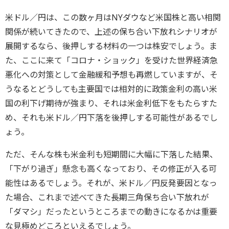
米ドル／円は、この数ヶ月はNYダウなど米国株と高い相関
関係が続いてきたので、上述の保ち合い下放れシナリオが
展開するなら、後押しする材料の一つは株安でしょう。ま
た、ここに来て「コロナ・ショック」を受けた世界経済急
悪化への対策として金融緩和予想も再燃していますが、そ
うなるとどうしても主要国では相対的に政策金利の高い米
国の利下げ期待が強まり、それは米金利低下をもたらすた
め、それも米ドル／円下落を後押しする可能性があるでし
ょう。
ただ、そんな株も米金利も短期間に大幅に下落した結果、
「下がり過ぎ」懸念も高くなっており、その修正が入る可
能性はあるでしょう。それが、米ドル／円反発要因となっ
た場合、これまで述べてきた長期三角保ち合い下放れが
「ダマシ」だったというところまでの動きになるかは重要
な見極めどころといえるでしょう。