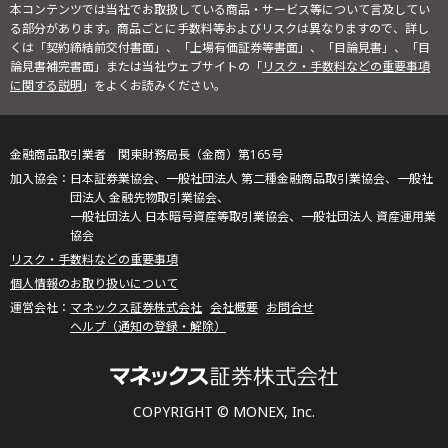
本コンテンツでは当社でお取扱している商品・サービス等について言及してい
る部分があります。商品ごとに手数料等およびリスクは異なりますので、詳し
くは「契約締結前交付書面」、「上場有価証券等書面」、「目論見書」、「目
論見書補完書面」または当社ウェブサイトの「
リスク・手数料などの重要事項
に関する説明
」をよくお読みください。
金融商品取引業者 関東財務局長（金商）第165号
日本証券業協会、一般社団法人 第二種金融商品取引業協会、一般社
団法人 金融先物取引業協会、
一般社団法人 日本暗号資産等取引業協会、一般社団法人 資産運用業
協会
リスク・手数料などの重要事項
個人情報のお取り扱いについて
マネックス証券株式会社
会社概要
お問合せ
ヘルプ（通知の登録・解除）
COPYRIGHT © MONEX, Inc.