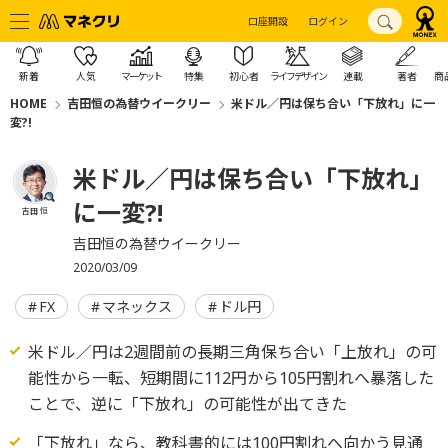
口座開設
ログイン
新着
人気
マーケット
特集
初心者
ライフデザイン
連載
著者
商
HOME
吉田恒の為替ウイークリー
米ドル／円は保ち合い「下放れ」に一
変?!
米ドル／円は保ち合い「下放れ」
に一変?!
吉田 恒
吉田恒の為替ウイークリー
2020/03/09
FX
マネックス
ドル円
米ドル／円は2週間前の長期三角保ち合い「上放れ」の可
能性から一転、短期間に112円から105円割れへ暴落した
ことで、逆に「下放れ」の可能性が出てきた
「下放れ」なら、教科書的には100円割れへ向かう見通