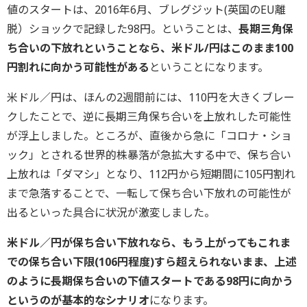
値のスタートは、2016年6月、ブレグジット(英国のEU離
脱）ショックで記録した98円。ということは、
長期三角保
ち合いの下放れということなら、米ドル/円はこのまま100
円割れに向かう可能性がある
ということになります。
米ドル／円は、ほんの2週間前には、110円を大きくブレー
クしたことで、逆に長期三角保ち合いを上放れした可能性
が浮上しました。ところが、直後から急に「コロナ・ショ
ック」とされる世界的株暴落が急拡大する中で、保ち合い
上放れは「ダマシ」となり、112円から短期間に105円割れ
まで急落することで、一転して保ち合い下放れの可能性が
出るといった具合に状況が激変しました。
米ドル／円が保ち合い下放れなら、もう上がってもこれま
での保ち合い下限(106円程度)すら超えられないまま、上述
のように長期保ち合いの下値スタートである98円に向かう
というのが基本的なシナリオ
になります。