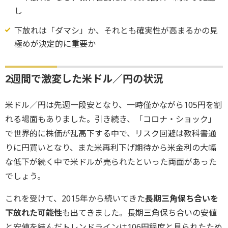
し
下放れは「ダマシ」か、それとも確実性が高まるかの見
極めが決定的に重要か
2週間で激変した米ドル／円の状況
米ドル／円は先週一段安となり、一時僅かながら105円を割
れる場面もありました。引き続き、「コロナ・ショック」
で世界的に株価が乱高下する中で、リスク回避は教科書通
りに円買いとなり、また米再利下げ期待から米金利の大幅
な低下が続く中で米ドルが売られたといった両面があった
でしょう。
これを受けて、2015年から続いてきた
長期三角保ち合いを
下放れた可能性
も出てきました。長期三角保ち合いの安値
と安値を結んだトレンドラインは106円程度と見られたため