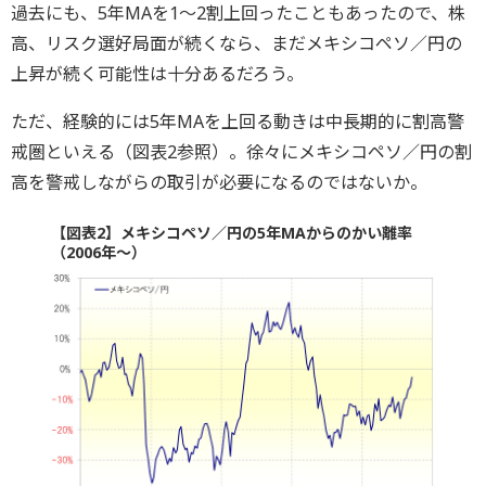
過去にも、5年MAを1～2割上回ったこともあったので、株
高、リスク選好局面が続くなら、まだメキシコペソ／円の
上昇が続く可能性は十分あるだろう。
ただ、経験的には5年MAを上回る動きは中長期的に割高警
戒圏といえる（図表2参照）。徐々にメキシコペソ／円の割
高を警戒しながらの取引が必要になるのではないか。
【図表2】メキシコペソ／円の5年MAからのかい離率
（2006年～）