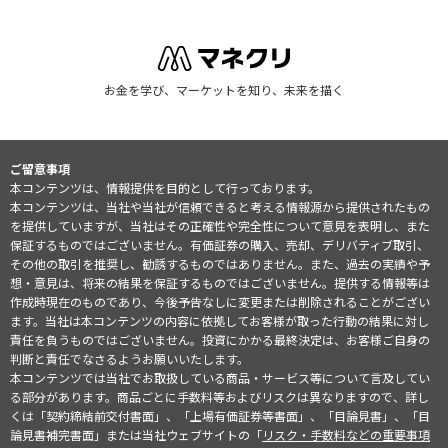
お金を学び、マーケットを知り、未来を描く
ご留意事項
本コンテンツは、情報提供を目的として行っております。
本コンテンツは、当社や当社が信頼できると考える情報源から提供されたもの
を提供していますが、当社はその正確性や完全性について意見を表明し、また
保証するものではございません。有価証券の購入、売却、デリバティブ取引、
その他の取引を推奨し、勧誘するものではありません。また、過去の実績や予
想・意見は、将来の結果を保証するものではございません。提供する情報等は
作成時現在のものであり、今後予告なしに変更または削除されることがござい
ます。当社は本コンテンツの内容に依拠してお客様が取った行動の結果に対し
責任を負うものではございません。投資にかかる最終決定は、お客様ご自身の
判断と責任でなさるようお願いいたします。
本コンテンツでは当社でお取扱している商品・サービス等について言及してい
る部分があります。商品ごとに手数料等およびリスクは異なりますので、詳し
くは「契約締結前交付書面」、「上場有価証券等書面」、「目論見書」、「目
論見書補完書面」または当社ウェブサイトの「
リスク・手数料などの重要事項