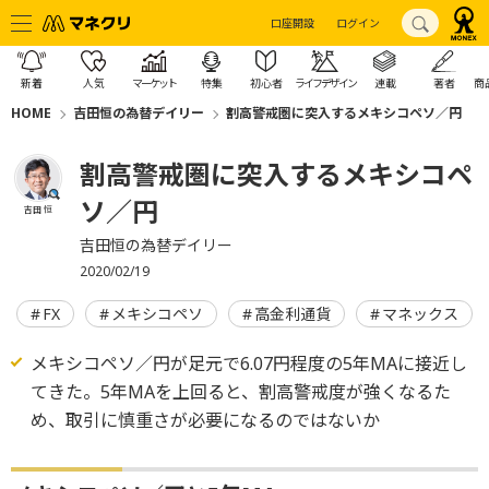
口座開設
ログイン
新着
人気
マーケット
特集
初心者
ライフデザイン
連載
著者
商
HOME
吉田恒の為替デイリー
割高警戒圏に突入するメキシコペソ／円
割高警戒圏に突入するメキシコペ
ソ／円
吉田 恒
吉田恒の為替デイリー
2020/02/19
FX
メキシコペソ
高金利通貨
マネックス
メキシコペソ／円が足元で6.07円程度の5年MAに接近し
てきた。5年MAを上回ると、割高警戒度が強くなるた
め、取引に慎重さが必要になるのではないか