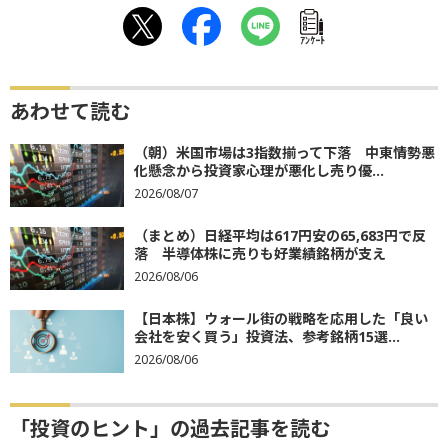
ｱﾝｹｰﾄ
あわせて読む
（朝）米国市場は3指数揃って下落 中東情勢悪
化懸念から投資家心理が悪化し売り優...
2026/08/07
（まとめ）日経平均は617円安の65,683円で反
落 半導体株に売りも好業績銘柄が支え
2026/08/06
【日本株】ウォール街の戦略を応用した「良い
会社を安く買う」投資法、参考銘柄15選...
2026/08/06
「投資のヒント」の過去記事を読む