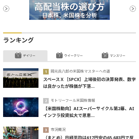
ランキング
デイリー
ウイークリー
マンスリー
岡元兵八郎の米国株マスターへの道
スペースＸ［SPCX］上場後初の決算発表、数字
は良かったが株価が下落...
モトリーフール米国株情報
【米国株動向】AIスーパーサイクル第2幕、AI
インフラ投資拡大で恩恵...
市況概況
（まとめ）日経平均は617円安の65,683円で反