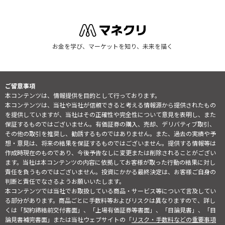
お金を学び、マーケットを知り、未来を描く
ご留意事項
本コンテンツは、情報提供を目的として行っております。
本コンテンツは、当社や当社が信頼できると考える情報源から提供されたもの
を提供していますが、当社はその正確性や完全性について意見を表明し、また
保証するものではございません。有価証券の購入、売却、デリバティブ取引、
その他の取引を推奨し、勧誘するものではありません。また、過去の実績や予
想・意見は、将来の結果を保証するものではございません。提供する情報等は
作成時現在のものであり、今後予告なしに変更または削除されることがござい
ます。当社は本コンテンツの内容に依拠してお客様が取った行動の結果に対し
責任を負うものではございません。投資にかかる最終決定は、お客様ご自身の
判断と責任でなさるようお願いいたします。
本コンテンツでは当社でお取扱している商品・サービス等について言及してい
る部分があります。商品ごとに手数料等およびリスクは異なりますので、詳し
くは「契約締結前交付書面」、「上場有価証券等書面」、「目論見書」、「目
論見書補完書面」または当社ウェブサイトの「
リスク・手数料などの重要事項