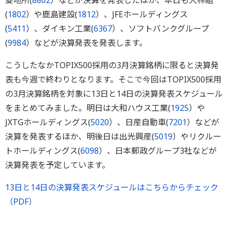
菱地所(
8802
）などが決算を発表したほか、本日も大林組
(
1802
）や鹿島建設(
1812
）、JFEホールディングス
(
5411
）、ダイキン工業(
6367
）、ソフトバンクグループ
(
9984
）などが決算発表を発表します。
こうしたなかTOPIX500採用の3月決算銘柄に限ると決算発
表も今週で終わりとなります。そこで今回はTOPIX500採用
の3月決算銘柄を対象に13日と14日の決算発表スケジュール
をまとめてみました。明日は大和ハウス工業(
1925
）や
JXTGホールディングス(
5020
）、日産自動車(
7201
）などが
決算を発表するほか、明後日は出光興産(
5019
）やリクルー
トホールディングス(
6098
）、日本郵政グループ3社などが
決算発表を予定しています。
13日と14日の決算発表スケジュールはこちらからチェック
（PDF）