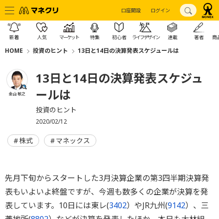
口座開設
ログイン
新着
人気
マーケット
特集
初心者
ライフデザイン
連載
著者
商
HOME
投資のヒント
13日と14日の決算発表スケジュールは
13日と14日の決算発表スケジュ
ールは
金山 敏之
投資のヒント
2020/02/12
株式
マネックス
先月下旬からスタートした3月決算企業の第3四半期決算発
表もいよいよ終盤ですが、今週も数多くの企業が決算を発
表しています。10日には東レ(
3402
）やJR九州(
9142
）、三