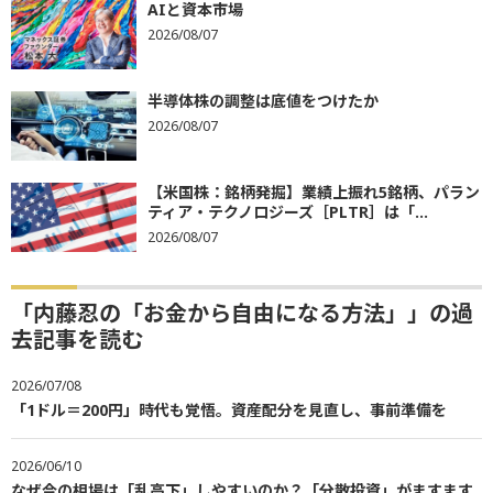
AIと資本市場
2026/08/07
半導体株の調整は底値をつけたか
2026/08/07
【米国株：銘柄発掘】業績上振れ5銘柄、パラン
ティア・テクノロジーズ［PLTR］は「...
2026/08/07
「内藤忍の「お金から自由になる方法」」の過
去記事を読む
2026/07/08
「1ドル＝200円」時代も覚悟。資産配分を見直し、事前準備を
2026/06/10
なぜ今の相場は「乱高下」しやすいのか？「分散投資」がますます