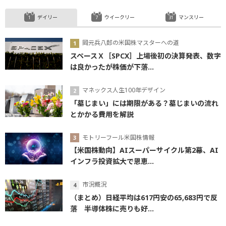
デイリー
ウイークリー
マンスリー
岡元兵八郎の米国株マスターへの道
スペースＸ［SPCX］上場後初の決算発表、数字
は良かったが株価が下落...
マネックス人生100年デザイン
「墓じまい」には期限がある？墓じまいの流れ
とかかる費用を解説
モトリーフール米国株情報
【米国株動向】AIスーパーサイクル第2幕、AI
インフラ投資拡大で恩恵...
市況概況
（まとめ）日経平均は617円安の65,683円で反
落 半導体株に売りも好...