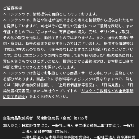
ご留意事項
本コンテンツは、情報提供を目的として行っております。
本コンテンツは、当社や当社が信頼できると考える情報源から提供されたもの
を提供していますが、当社はその正確性や完全性について意見を表明し、また
保証するものではございません。有価証券の購入、売却、デリバティブ取引、
その他の取引を推奨し、勧誘するものではありません。また、過去の実績や予
想・意見は、将来の結果を保証するものではございません。提供する情報等は
作成時現在のものであり、今後予告なしに変更または削除されることがござい
ます。当社は本コンテンツの内容に依拠してお客様が取った行動の結果に対し
責任を負うものではございません。投資にかかる最終決定は、お客様ご自身の
判断と責任でなさるようお願いいたします。
本コンテンツでは当社でお取扱している商品・サービス等について言及してい
る部分があります。商品ごとに手数料等およびリスクは異なりますので、詳し
くは「契約締結前交付書面」、「上場有価証券等書面」、「目論見書」、「目
論見書補完書面」または当社ウェブサイトの「
リスク・手数料などの重要事項
に関する説明
」をよくお読みください。
金融商品取引業者 関東財務局長（金商）第165号
日本証券業協会、一般社団法人 第二種金融商品取引業協会、一般社
団法人 金融先物取引業協会、
一般社団法人 日本暗号資産等取引業協会、一般社団法人 資産運用業