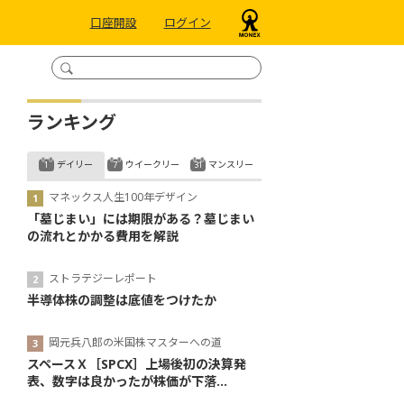
口座開設
ログイン
ランキング
デイリー
ウイークリー
マンスリー
マネックス人生100年デザイン
「墓じまい」には期限がある？墓じまい
の流れとかかる費用を解説
ストラテジーレポート
半導体株の調整は底値をつけたか
岡元兵八郎の米国株マスターへの道
スペースＸ［SPCX］上場後初の決算発
表、数字は良かったが株価が下落...