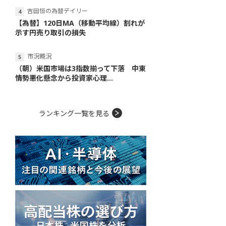
吉田恒の為替デイリー
【為替】120日MA（移動平均線）割れが
示す円売り取引の損失
市況概況
（朝）米国市場は3指数揃って下落 中東
情勢悪化懸念から投資家心理...
ランキング一覧を見る