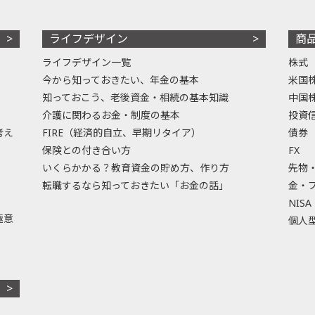
ライフデザイン
商
ライフデザイン一覧
株式
今から知っておきたい、年金の基本
米国
知っておこう、老後資金・相続の基本知識
中国
介護に関わるお金・制度の基本
投資
考え
FIRE（経済的自立、早期リタイア）
債券
保険との付き合い方
FX
いくらかかる？教育資金の貯め方、作り方
先物
転職するなら知っておきたい「お金の話」
金・
NISA
極意
個人型