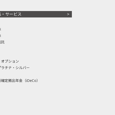
品・サービス
株
株
信託
・オプション
プラチナ・シルバー
確定拠出年金（iDeCo）