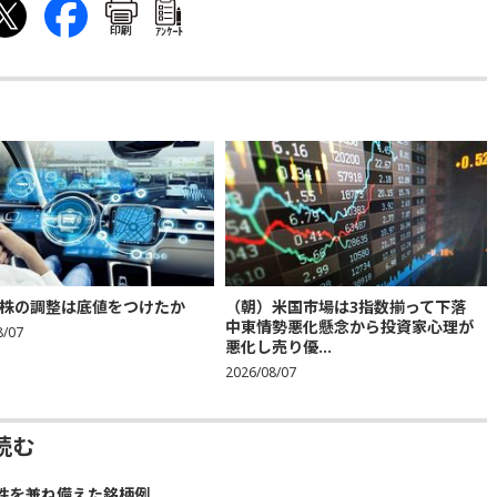
印刷
ｱﾝｹｰﾄ
株の調整は底値をつけたか
（朝）米国市場は3指数揃って下落
中東情勢悪化懸念から投資家心理が
8/07
悪化し売り優...
2026/08/07
読む
性を兼ね備えた銘柄例