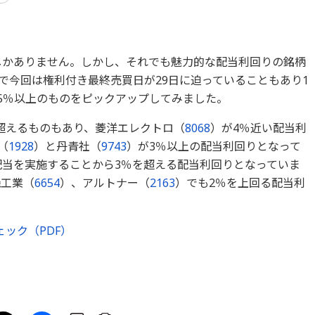
7しかありません。しかし、それでも魅力的な配当利回りの銘柄
で今回は権利付き最終売買日が29日に迫っていることもあり1
.5％以上のものをピックアップしてみました。
超えるものもあり、菱洋エレクトロ（
8068
）が4％近い配当利
（
1928
）と丹青社（
9743
）が3％以上の配当利回りとなって
配当を実施することから3％を超える配当利回りとなっていま
機工業（
6654
）、アルトナー（
2163
）でも2％を上回る配当利
ック（PDF）