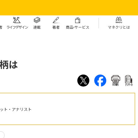
者
ライフデザイン
連載
著者
商
品・
サービス
マネクリとは
柄は
印刷
ｱﾝｹｰﾄ
ケット・アナリスト
り