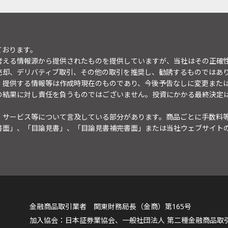
ております。
考える情報源から提供されたものを提供していますが、当社はその正確
売却、デリバティブ取引、その他の取引を推奨し、勧誘するものではあ
。提供する情報等は作成時現在のものであり、今後予告なしに変更また
の結果に対し責任を負うものではございません。投資にかかる最終決定
・サービス等について言及している部分があります。商品ごとに手数料
書面」、「目論見書」、「目論見書補完書面」または当社ウェブサイト
金融商品取引業者 関東財務局長（金商）第165号
日本証券業協会、一般社団法人 第二種金融商品取