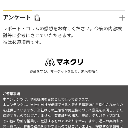
アンケート
レポート・コラムの感想をお寄せください。今後の内容検
討等に参考にさせていただきます。
※は必須項目です。
お金を学び、マーケットを知り、未来を描く
ご留意事項
本コンテンツは、情報提供を目的として行っております。
本コンテンツは、当社や当社が信頼できると考える情報源から提供されたもの
を提供していますが、当社はその正確性や完全性について意見を表明し、また
保証するものではございません。有価証券の購入、売却、デリバティブ取引、
その他の取引を推奨し、勧誘するものではありません。また、過去の実績や予
想・意見は、将来の結果を保証するものではございません。提供する情報等は