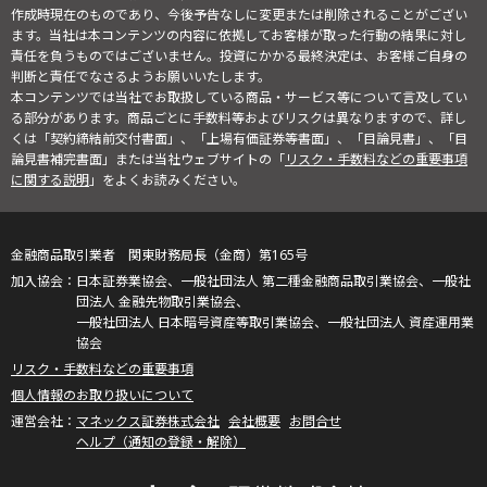
作成時現在のものであり、今後予告なしに変更または削除されることがござい
ます。当社は本コンテンツの内容に依拠してお客様が取った行動の結果に対し
責任を負うものではございません。投資にかかる最終決定は、お客様ご自身の
判断と責任でなさるようお願いいたします。
本コンテンツでは当社でお取扱している商品・サービス等について言及してい
る部分があります。商品ごとに手数料等およびリスクは異なりますので、詳し
くは「契約締結前交付書面」、「上場有価証券等書面」、「目論見書」、「目
論見書補完書面」または当社ウェブサイトの「
リスク・手数料などの重要事項
に関する説明
」をよくお読みください。
金融商品取引業者 関東財務局長（金商）第165号
日本証券業協会、一般社団法人 第二種金融商品取引業協会、一般社
団法人 金融先物取引業協会、
一般社団法人 日本暗号資産等取引業協会、一般社団法人 資産運用業
協会
リスク・手数料などの重要事項
個人情報のお取り扱いについて
マネックス証券株式会社
会社概要
お問合せ
ヘルプ（通知の登録・解除）