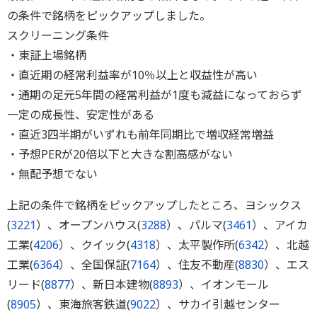
の条件で銘柄をピックアップしました。
スクリーニング条件
・東証上場銘柄
・直近期の経常利益率が10％以上と収益性が高い
・通期の足元5年間の経常利益が1度も減益になっておらず
一定の成長性、安定性がある
・直近3四半期がいずれも前年同期比で増収経常増益
・予想PERが20倍以下と大きな割高感がない
・無配予想でない
上記の条件で銘柄をピックアップしたところ、ヨシックス
(
3221
）、オープンハウス(
3288
）、パルマ(
3461
）、アイカ
工業(
4206
）、クイック(
4318
）、太平製作所(
6342
）、北越
工業(
6364
）、全国保証(
7164
）、住友不動産(
8830
）、エス
リード(
8877
）、新日本建物(
8893
）、イオンモール
(
8905
）、東海旅客鉄道(
9022
）、サカイ引越センター