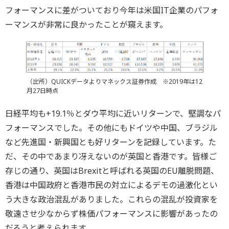
フォーマンスに差がついており今年は米国IT企業のパフォ
ーマンスが非常に良かったことが窺えます。
（出所）QUICKデータよりマネックス証券作成 ※2019年は12
月27日時点
日経平均も+19.1％とダウ平均に近いリターンで、堅調なパ
フォーマンスでした。その他にもドイツや中国、ブラジル
など先進国・新興国とも好リターンを記録しています。た
だ、その中であまり冴えないのが英国と香港です。皆様ご
存じの通り、英国はBrexitと呼ばれる英国のEU離脱問題、
香港は中国政府と香港市民の対立によるデモの過激化とい
う大きな政治混乱がありました。これらの混乱が投資家を
敬遠させ少なからず株価パフォーマンスに影響があったの
だろうと考えられます。