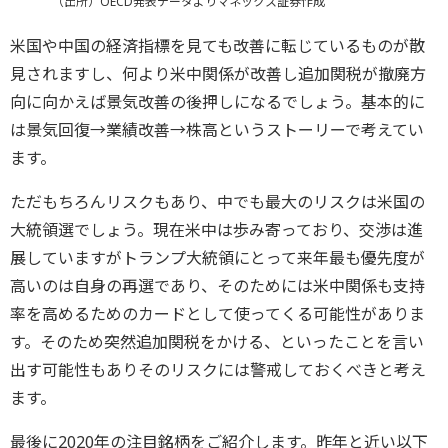
（出所）OECD発表データよりマネックス証券作成
米国や中国の経済指標を見ても改善に転じているものが散
見されますし、何より米中関係が改善し追加関税が撤廃方
向に向かえば景気改善の後押しになるでしょう。基本的に
は景気回復→業績改善→株高というストーリーで考えてい
ます。
ただもちろんリスクもあり、中でも最大のリスクは米国の
大統領選でしょう。現在米中は歩み寄っており、交渉は進
展していますがトランプ大統領にとって来年最も優先度が
高いのは自身の再選であり、そのためには米中関係も支持
率を高めるためのカードとして使ってくる可能性がありま
す。そのため突然追加関税をかける、といったことを言い
出す可能性もありそのリスクには警戒しておくべきと考え
ます。
最後に2020年の注目銘柄をご紹介します。昨年と近い以下