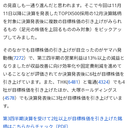
の見直しも一通り進んだと思われます。そこで今回は11月
11日以降に決算を発表したTOPIX500採用の12月決算銘柄
を対象に決算発表後に複数の目標株価の引き上げがみられ
るもの（足元の株価を上回るもののみ対象）をピックアッ
プしてみました。
そのなかでも目標株価の引き上げが目立ったのがヤマハ発
動機(
7272
）で、第三四半期の営業利益は13％以上の減益と
なりましたが収益改善に向け効率化や固定費削減を進めて
いることなどが評価されてか決算発表後に6社が目標株価を
引き上げています。また、THK(
6481
）と電通(
4324
）でも4
社が目標株価を引き上げたほか、大塚ホールディングス
(
4578
）でも決算発表後に3社が目標株価を引き上げていま
す。
第3四半期決算を受けて2社以上が目標株価を引き上げた銘
柄はこちらからチェック（PDF）