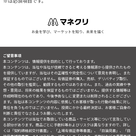
※は必須項目です。
お金を学び、マーケットを知り、未来を描く
ご留意事項
本コンテンツは、情報提供を目的として行っております。
本コンテンツは、当社や当社が信頼できると考える情報源から提供されたもの
を提供していますが、当社はその正確性や完全性について意見を表明し、また
保証するものではございません。有価証券の購入、売却、デリバティブ取引、
その他の取引を推奨し、勧誘するものではありません。また、過去の実績や予
想・意見は、将来の結果を保証するものではございません。提供する情報等は
作成時現在のものであり、今後予告なしに変更または削除されることがござい
ます。当社は本コンテンツの内容に依拠してお客様が取った行動の結果に対し
責任を負うものではございません。投資にかかる最終決定は、お客様ご自身の
判断と責任でなさるようお願いいたします。
本コンテンツでは当社でお取扱している商品・サービス等について言及してい
る部分があります。商品ごとに手数料等およびリスクは異なりますので、詳し
くは「契約締結前交付書面」、「上場有価証券等書面」、「目論見書」、「目