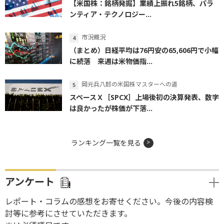
【米国株：銘柄発掘】業績上振れ5銘柄、パラ
ンティア・テクノロジー...
市況概況
（まとめ）日経平均は76円安の65,606円で小幅
に続落 来週は米物価指...
岡元兵八郎の米国株マスターへの道
スペースＸ［SPCX］上場後初の決算発表、数字
は良かったが株価が下落...
ランキング一覧を見る
アンケート
レポート・コラムの感想をお寄せください。今後の内容検
討等に参考にさせていただきます。