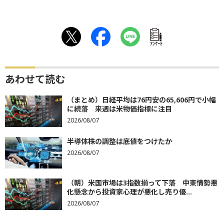
ｱﾝｹｰﾄ
あわせて読む
（まとめ）日経平均は76円安の65,606円で小幅
に続落 来週は米物価指標に注目
2026/08/07
半導体株の調整は底値をつけたか
2026/08/07
（朝）米国市場は3指数揃って下落 中東情勢悪
化懸念から投資家心理が悪化し売り優...
2026/08/07