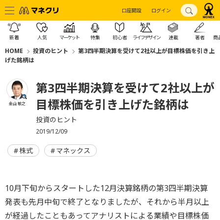
口座開設
ログイン
新着
人気
マーケット
特集
初心者
ライフデザイン
連載
著者
商
HOME
投資のヒント
第3四半期決算を受けて2社以上が目標株価を引き上
げた銘柄は
第3四半期決算を受けて2社以上が
目標株価を引き上げた銘柄は
金山 敏之
投資のヒント
2019/12/09
株式
マネックス
10月下旬からスタートした12月決算銘柄の第3四半期決算
発表も先月中旬で終了となりましたが、それから半月以上
が経過したこともあってアナリストによる業績や目標株価