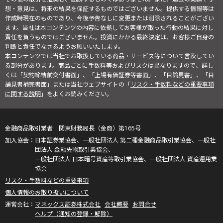
想・意見は、将来の結果を保証するものではございません。提供する情報等は
作成時現在のものであり、今後予告なしに変更または削除されることがござい
ます。当社は本コンテンツの内容に依拠してお客様が取った行動の結果に対し
責任を負うものではございません。投資にかかる最終決定は、お客様ご自身の
判断と責任でなさるようお願いいたします。
本コンテンツでは当社でお取扱している商品・サービス等について言及してい
る部分があります。商品ごとに手数料等およびリスクは異なりますので、詳し
くは「契約締結前交付書面」、「上場有価証券等書面」、「目論見書」、「目
論見書補完書面」または当社ウェブサイトの「
リスク・手数料などの重要事項
に関する説明
」をよくお読みください。
金融商品取引業者 関東財務局長（金商）第165号
日本証券業協会、一般社団法人 第二種金融商品取引業協会、一般社
団法人 金融先物取引業協会、
一般社団法人 日本暗号資産等取引業協会、一般社団法人 資産運用業
協会
リスク・手数料などの重要事項
個人情報のお取り扱いについて
マネックス証券株式会社
会社概要
お問合せ
ヘルプ（通知の登録・解除）