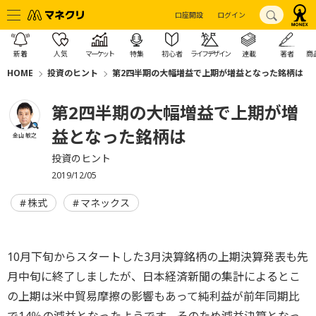
口座開設
ログイン
新着
人気
マーケット
特集
初心者
ライフデザイン
連載
著者
商
HOME
投資のヒント
第2四半期の大幅増益で上期が増益となった銘柄は
第2四半期の大幅増益で上期が増
益となった銘柄は
金山 敏之
投資のヒント
2019/12/05
株式
マネックス
10月下旬からスタートした3月決算銘柄の上期決算発表も先
月中旬に終了しましたが、日本経済新聞の集計によるとこ
の上期は米中貿易摩擦の影響もあって純利益が前年同期比