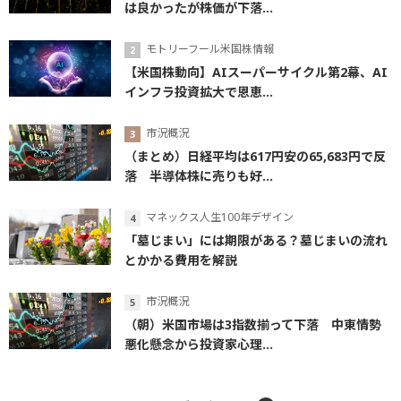
は良かったが株価が下落...
モトリーフール米国株情報
【米国株動向】AIスーパーサイクル第2幕、AI
インフラ投資拡大で恩恵...
市況概況
（まとめ）日経平均は617円安の65,683円で反
落 半導体株に売りも好...
マネックス人生100年デザイン
「墓じまい」には期限がある？墓じまいの流れ
とかかる費用を解説
市況概況
（朝）米国市場は3指数揃って下落 中東情勢
悪化懸念から投資家心理...