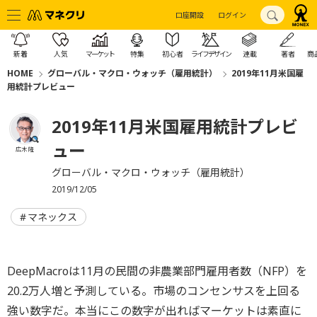
口座開設
ログイン
新着
人気
マーケット
特集
初心者
ライフデザイン
連載
著者
商
HOME
グローバル・マクロ・ウォッチ（雇用統計）
2019年11月米国雇
用統計プレビュー
2019年11月米国雇用統計プレビ
ュー
広木 隆
グローバル・マクロ・ウォッチ（雇用統計）
2019/12/05
マネックス
DeepMacroは11月の民間の非農業部門雇用者数（NFP）を
20.2万人増と予測している。市場のコンセンサスを上回る
強い数字だ。本当にこの数字が出ればマーケットは素直に