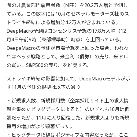
間の非農業部門雇用者数（NFP）を20.2万人増と予測し
ている。この数字には10月のゼネラルモーターズ社のス
トライキ終結による増加分4.2万人が含まれている。
DeepMacro予測はコンセンサス予想の17.8万人増（12
月4日午前9時（東部標準時）時点）を上回っている。
DeepaMacroの予測が市場予想を上回った場合、われわ
れはヘッジ戦略として、米金利（債券）の売り、米ドル
の買い、S&P500の売り、を推奨する。
ストライキ終結の影響に加えて、DeepMacroモデルが示
す11月の予測の根拠は以下の通り。
・新規求人数、新規採用数（企業採用サイト上の求人情
報を集めたビッグデータによると）のいずれも10月は低
調だったが、11月に入り回復した。新規求人よりも新規
採用の増加がより顕著だった。
・ビッグデータ指標はポジティブな内容だったが、ここ