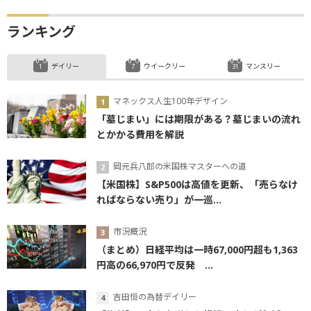
ランキング
デイリー
ウイークリー
マンスリー
マネックス人生100年デザイン
「墓じまい」には期限がある？墓じまいの流れ
とかかる費用を解説
岡元兵八郎の米国株マスターへの道
【米国株】S&P500は高値を更新、「売らなけ
ればならない売り」が一巡...
市況概況
（まとめ）日経平均は一時67,000円超も1,363
円高の66,970円で反発 ...
吉田恒の為替デイリー