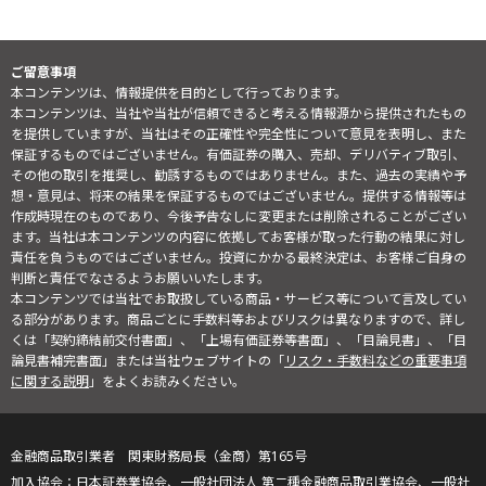
ご留意事項
本コンテンツは、情報提供を目的として行っております。
本コンテンツは、当社や当社が信頼できると考える情報源から提供されたもの
を提供していますが、当社はその正確性や完全性について意見を表明し、また
保証するものではございません。有価証券の購入、売却、デリバティブ取引、
その他の取引を推奨し、勧誘するものではありません。また、過去の実績や予
想・意見は、将来の結果を保証するものではございません。提供する情報等は
作成時現在のものであり、今後予告なしに変更または削除されることがござい
ます。当社は本コンテンツの内容に依拠してお客様が取った行動の結果に対し
責任を負うものではございません。投資にかかる最終決定は、お客様ご自身の
判断と責任でなさるようお願いいたします。
本コンテンツでは当社でお取扱している商品・サービス等について言及してい
る部分があります。商品ごとに手数料等およびリスクは異なりますので、詳し
くは「契約締結前交付書面」、「上場有価証券等書面」、「目論見書」、「目
論見書補完書面」または当社ウェブサイトの「
リスク・手数料などの重要事項
に関する説明
」をよくお読みください。
金融商品取引業者 関東財務局長（金商）第165号
日本証券業協会、一般社団法人 第二種金融商品取引業協会、一般社