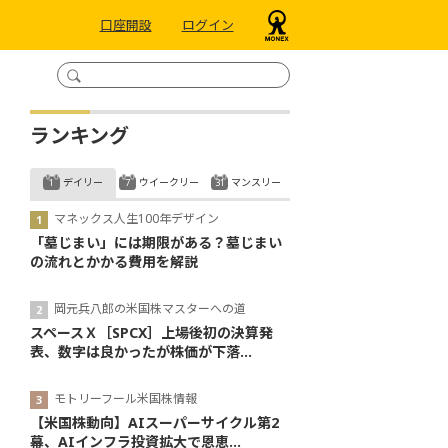
口座開設
ログイン
ランキング
デイリー
ウイークリー
マンスリー
マネックス人生100年デザイン
「墓じまい」には期限がある？墓じまい
の流れとかかる費用を解説
岡元兵八郎の米国株マスターへの道
スペースＸ［SPCX］上場後初の決算発
表、数字は良かったが株価が下落...
モトリーフール米国株情報
【米国株動向】AIスーパーサイクル第2
幕、AIインフラ投資拡大で恩恵...