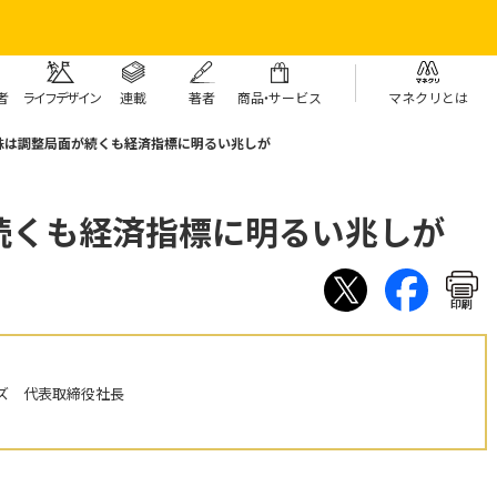
者
ライフデザイン
連載
著者
商
品・
サービス
マネクリとは
株は調整局面が続くも経済指標に明るい兆しが
続くも経済指標に明るい兆しが
印刷
ズ 代表取締役社長