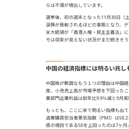
らは不満が噴出しています。
選挙後、初の週末となった11月30日（
涙弾が発射されるほどの事態となり、デ
米大統領が「香港人権・民主主義法」に
モは収束が見えない状況がまだ続きそう
中国の経済指標には明るい兆し
中国株が軟調なもう１つの理由は中国経
産、小売売上高が市場予想を下回ったこ
業部門企業利益は前年比9.9％減と9月
もっとも、ここに来て明るい指標も出てき
造業購買担当者景気指数（PMI）は50.2
感の境目である50を上回ったのは7ヶ月