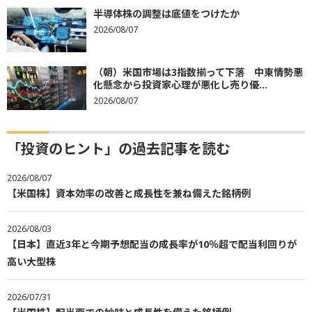
半導体株の調整は底値をつけたか
2026/08/07
（朝）米国市場は3指数揃って下落 中東情勢悪
化懸念から投資家心理が悪化し売り優...
2026/08/07
「投資のヒント」の過去記事を読む
2026/08/07
【米国株】資本効率の改善と成長性を兼ね備えた銘柄例
2026/08/03
【日本】直近3年と今期予想配当の成長率が10％超で配当利回りが
高い大型株
2026/07/31