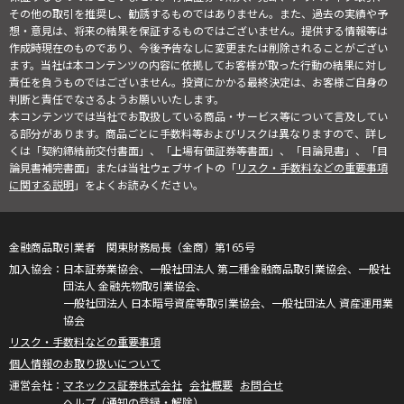
その他の取引を推奨し、勧誘するものではありません。また、過去の実績や予
想・意見は、将来の結果を保証するものではございません。提供する情報等は
作成時現在のものであり、今後予告なしに変更または削除されることがござい
ます。当社は本コンテンツの内容に依拠してお客様が取った行動の結果に対し
責任を負うものではございません。投資にかかる最終決定は、お客様ご自身の
判断と責任でなさるようお願いいたします。
本コンテンツでは当社でお取扱している商品・サービス等について言及してい
る部分があります。商品ごとに手数料等およびリスクは異なりますので、詳し
くは「契約締結前交付書面」、「上場有価証券等書面」、「目論見書」、「目
論見書補完書面」または当社ウェブサイトの「
リスク・手数料などの重要事項
に関する説明
」をよくお読みください。
金融商品取引業者 関東財務局長（金商）第165号
日本証券業協会、一般社団法人 第二種金融商品取引業協会、一般社
団法人 金融先物取引業協会、
一般社団法人 日本暗号資産等取引業協会、一般社団法人 資産運用業
協会
リスク・手数料などの重要事項
個人情報のお取り扱いについて
マネックス証券株式会社
会社概要
お問合せ
ヘルプ（通知の登録・解除）