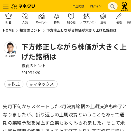
口座開設
ログイン
新着
人気
マーケット
特集
初心者
ライフデザイン
連載
著者
商
HOME
投資のヒント
下方修正しながら株価が大きく上げた銘柄は
下方修正しながら株価が大きく上
げた銘柄は
金山 敏之
投資のヒント
2019/11/20
株式
マネックス
先月下旬からスタートした3月決算銘柄の上期決算も終了と
なりましたが、折り返しの上期決算ということもあって通
期の業績予想を見直す企業も多くみられました。そして米