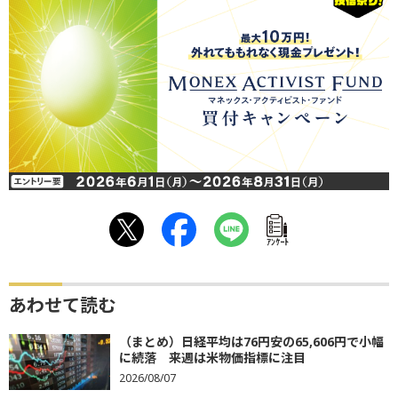
ｱﾝｹｰﾄ
あわせて読む
（まとめ）日経平均は76円安の65,606円で小幅
に続落 来週は米物価指標に注目
2026/08/07