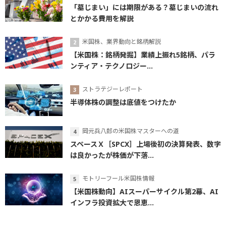
「墓じまい」には期限がある？墓じまいの流れ
とかかる費用を解説
米国株、業界動向と銘柄解説
【米国株：銘柄発掘】業績上振れ5銘柄、パラ
ンティア・テクノロジー...
ストラテジーレポート
半導体株の調整は底値をつけたか
岡元兵八郎の米国株マスターへの道
スペースＸ［SPCX］上場後初の決算発表、数字
は良かったが株価が下落...
モトリーフール米国株情報
【米国株動向】AIスーパーサイクル第2幕、AI
インフラ投資拡大で恩恵...