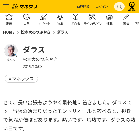
口座開設
ログイン
新着
人気
マーケット
特集
初心者
ライフデザイン
連載
著者
商
HOME
松本大のつぶやき
ダラス
ダラス
松本大のつぶやき
松本 大
2019/10/03
マネックス
さて、長い出張もようやく最終地に着きました。ダラスで
す。出張の始まりだったモントリオールと較べると、摂氏
で気温が倍ほどあります。熱いです。灼熱です。ダラスの熱
い日です。