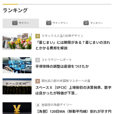
ランキング
デイリー
ウイークリー
マンスリー
マネックス人生100年デザイン
「墓じまい」には期限がある？墓じまいの流れ
とかかる費用を解説
ストラテジーレポート
半導体株の調整は底値をつけたか
岡元兵八郎の米国株マスターへの道
スペースＸ［SPCX］上場後初の決算発表、数字
は良かったが株価が下落...
吉田恒の為替デイリー
【為替】120日MA（移動平均線）割れが示す円