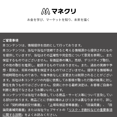
お金を学び、マーケットを知り、未来を描く
ご留意事項
本コンテンツは、情報提供を目的として行っております。
本コンテンツは、当社や当社が信頼できると考える情報源から提供されたもの
を提供していますが、当社はその正確性や完全性について意見を表明し、また
保証するものではございません。有価証券の購入、売却、デリバティブ取引、
その他の取引を推奨し、勧誘するものではありません。また、過去の実績や予
想・意見は、将来の結果を保証するものではございません。提供する情報等は
作成時現在のものであり、今後予告なしに変更または削除されることがござい
ます。当社は本コンテンツの内容に依拠してお客様が取った行動の結果に対し
責任を負うものではございません。投資にかかる最終決定は、お客様ご自身の
判断と責任でなさるようお願いいたします。
本コンテンツでは当社でお取扱している商品・サービス等について言及してい
る部分があります。商品ごとに手数料等およびリスクは異なりますので、詳し
くは「契約締結前交付書面」、「上場有価証券等書面」、「目論見書」、「目
論見書補完書面」または当社ウェブサイトの「
リスク・手数料などの重要事項
に関する説明
」をよくお読みください。