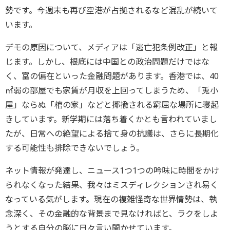
勢です。今週末も再び空港が占拠されるなど混乱が続いて
います。
デモの原因について、メディアは「逃亡犯条例改正」と報
じます。しかし、根底には中国との政治問題だけではな
く、富の偏在といった金融問題があります。香港では、40
㎡弱の部屋でも家賃が月収を上回ってしまうため、「兎小
屋」ならぬ「棺の家」などと揶揄される窮屈な場所に寝起
きしています。新学期には落ち着くかとも言われていまし
たが、日常への絶望による捨て身の抗議は、さらに長期化
する可能性も排除できないでしょう。
ネット情報が発達し、ニュース1つ1つの吟味に時間をかけ
られなくなった結果、我々はミスディレクションされ易く
なっている気がします。現在の複雑怪奇な世界情勢は、執
念深く、その金融的な背景まで見なければと、ラクをしよ
うとする自分の脳に日々言い聞かせています。