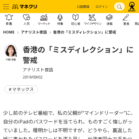
口座開設
ログイン
新着
人気
マーケット
特集
初心者
ライフデザイン
連載
著者
商
HOME
アナリスト夜話
香港の「ミスディレクション」に警戒
香港の「ミスディレクション」に
警戒
大槻 奈那
アナリスト夜話
2019/09/02
マネックス
少し前のテレビ番組で、私の父親が“マインドリーダー”に、
自分のiPadのパスワードを当てられ、ものすごく悔しがっ
ていました。種明かしは不明ですが、どうやら、裏返した