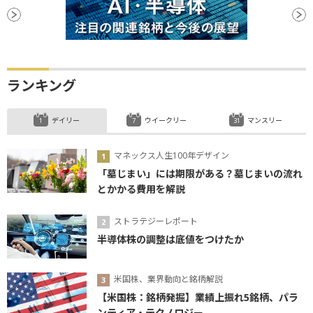
ランキング
デイリー
ウイークリー
マンスリー
マネックス人生100年デザイン
「墓じまい」には期限がある？墓じまいの流れ
とかかる費用を解説
ストラテジーレポート
半導体株の調整は底値をつけたか
米国株、業界動向と銘柄解説
【米国株：銘柄発掘】業績上振れ5銘柄、パラ
ンティア・テクノロジー...