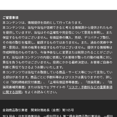
ご留意事項
本コンテンツは、情報提供を目的として行っております。
本コンテンツは、当社や当社が信頼できると考える情報源から提供されたもの
を提供していますが、当社はその正確性や完全性について意見を表明し、また
保証するものではございません。有価証券の購入、売却、デリバティブ取引、
その他の取引を推奨し、勧誘するものではありません。また、過去の実績や予
想・意見は、将来の結果を保証するものではございません。提供する情報等は
作成時現在のものであり、今後予告なしに変更または削除されることがござい
ます。当社は本コンテンツの内容に依拠してお客様が取った行動の結果に対し
責任を負うものではございません。投資にかかる最終決定は、お客様ご自身の
判断と責任でなさるようお願いいたします。
本コンテンツでは当社でお取扱している商品・サービス等について言及してい
る部分があります。商品ごとに手数料等およびリスクは異なりますので、詳し
くは「契約締結前交付書面」、「上場有価証券等書面」、「目論見書」、「目
論見書補完書面」または当社ウェブサイトの「
リスク・手数料などの重要事項
に関する説明
」をよくお読みください。
金融商品取引業者 関東財務局長（金商）第165号
日本証券業協会、一般社団法人 第二種金融商品取引業協会、一般社