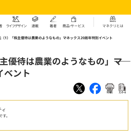
者
ライフデザイン
連載
著者
商
品・
サービス
マネクリとは
（1）「株主優待は農業のようなもの」――マネックス20周年特別イベント
主優待は農業のようなもの」――マ
イベント
印刷
ｱﾝｹｰﾄ
ティ
です。