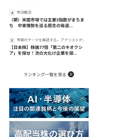
市況概況
（朝）米国市場では主要3指数がまちま
ち 中東情勢を巡る懸念の後退...
市場のテーマを再訪する。アナリストが読み解くテーマの本質
【日本株】株価77倍「第二のキオクシ
ア」を探せ！次の大化け企業を探...
ランキング一覧を見る