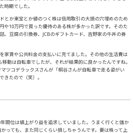
た時期でした。
ドとか東宝とか値のつく株は信用取引の大損の穴埋めのため
万円や10万円で買った優待のある株が多かった訳です。そのた
詰、豆腐の引換券、JCBのギフトカード、吉野家の牛丼の券
を家賃や公共料金の支払いに充てました。その他の生活費は
ら移動は自転車でしたが、それが結果的に良かったんですね。
でマツコデラックスさんが「桐谷さんが自転車で走る姿がい
できたので（笑）。
20年間位は値上がり益を追求していました。うまく行くと儲か
円儲かっても、また同じくらい損しちゃうんです。要は株って上