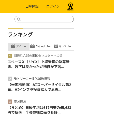
口座開設
ログイン
ランキング
デイリー
ウイークリー
マンスリー
岡元兵八郎の米国株マスターへの道
スペースＸ［SPCX］上場後初の決算発
表、数字は良かったが株価が下落...
モトリーフール米国株情報
【米国株動向】AIスーパーサイクル第2
幕、AIインフラ投資拡大で恩恵...
市況概況
（まとめ）日経平均は617円安の65,683
円で反落 半導体株に売りも好...