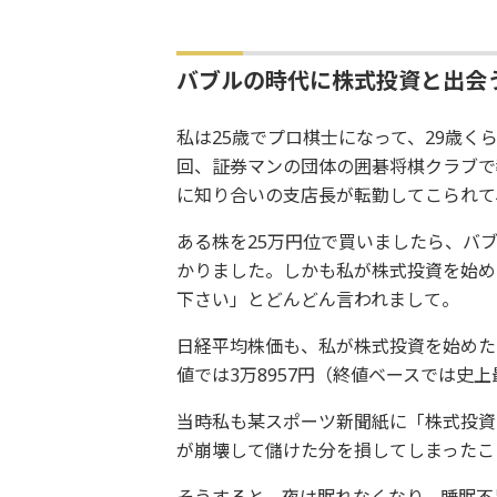
バブルの時代に株式投資と出会
私は25歳でプロ棋士になって、29歳く
回、証券マンの団体の囲碁将棋クラブで
に知り合いの支店長が転勤してこられて
ある株を25万円位で買いましたら、バ
かりました。しかも私が株式投資を始め
下さい」とどんどん言われまして。
日経平均株価も、私が株式投資を始めた
値では3万8957円（終値ベースでは史上最
当時私も某スポーツ新聞紙に「株式投資
が崩壊して儲けた分を損してしまったこ
そうすると、夜は眠れなくなり、睡眠不