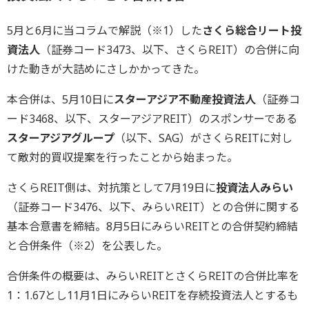
5月と6月に当コラムで解説（※1）した
さくら総合リート投
資法人
（証券コード3473、以下、さくらREIT）の合併に向
けた動きが大詰めにさしかかってきた。
本合併は、5月10日に
スターアジア不動産投資法人
（証券コ
ード3468、以下、スターアジアREIT）のスポンサーである
スターアジアグループ
（以下、SAG）がさくらREITに対し
て敵対的買収提案を行ったことから始まった。
さくらREIT側は、対抗策として7月19日に
投資法人みらい
（証券コード3476、以下、みらいREIT）との合併に関する
基本合意書を締結。8月5日にみらいREITとの合併契約締結
と合併条件（※2）を公表した。
合併条件の概要は、みらいREITとさくらREITの合併比率を
1：1.67とし11月1日にみらいREITを存続投資法人とするも