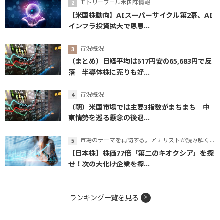
モトリーフール米国株情報
【米国株動向】AIスーパーサイクル第2幕、AI
インフラ投資拡大で恩恵...
市況概況
（まとめ）日経平均は617円安の65,683円で反
落 半導体株に売りも好...
市況概況
（朝）米国市場では主要3指数がまちまち 中
東情勢を巡る懸念の後退...
市場のテーマを再訪する。アナリストが読み解くテーマの本質
【日本株】株価77倍「第二のキオクシア」を探
せ！次の大化け企業を探...
ランキング一覧を見る