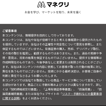
お金を学び、マーケットを知り、未来を描く
ご留意事項
本コンテンツは、情報提供を目的として行っております。
本コンテンツは、当社や当社が信頼できると考える情報源から提供されたもの
を提供していますが、当社はその正確性や完全性について意見を表明し、また
保証するものではございません。有価証券の購入、売却、デリバティブ取引、
その他の取引を推奨し、勧誘するものではありません。また、過去の実績や予
想・意見は、将来の結果を保証するものではございません。提供する情報等は
作成時現在のものであり、今後予告なしに変更または削除されることがござい
ます。当社は本コンテンツの内容に依拠してお客様が取った行動の結果に対し
責任を負うものではございません。投資にかかる最終決定は、お客様ご自身の
判断と責任でなさるようお願いいたします。
本コンテンツでは当社でお取扱している商品・サービス等について言及してい
る部分があります。商品ごとに手数料等およびリスクは異なりますので、詳し
くは「契約締結前交付書面」、「上場有価証券等書面」、「目論見書」、「目
論見書補完書面」または当社ウェブサイトの「
リスク・手数料などの重要事項
に関する説明
」をよくお読みください。