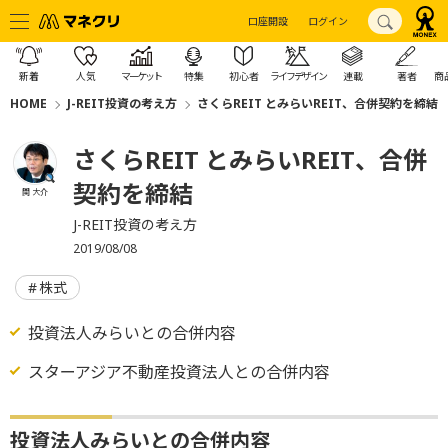
口座開設
ログイン
新着
人気
マーケット
特集
初心者
ライフデザイン
連載
著者
商
HOME
J-REIT投資の考え方
さくらREIT とみらいREIT、合併契約を締結
さくらREIT とみらいREIT、合併
契約を締結
関 大介
J-REIT投資の考え方
2019/08/08
株式
投資法人みらいとの合併内容
スターアジア不動産投資法人との合併内容
投資法人みらいとの合併内容