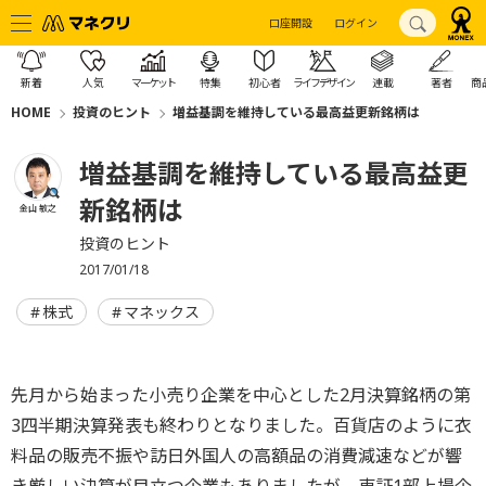
口座開設
ログイン
新着
人気
マーケット
特集
初心者
ライフデザイン
連載
著者
商
HOME
投資のヒント
増益基調を維持している最高益更新銘柄は
増益基調を維持している最高益更
新銘柄は
金山 敏之
投資のヒント
2017/01/18
株式
マネックス
先月から始まった小売り企業を中心とした2月決算銘柄の第
3四半期決算発表も終わりとなりました。百貨店のように衣
料品の販売不振や訪日外国人の高額品の消費減速などが響