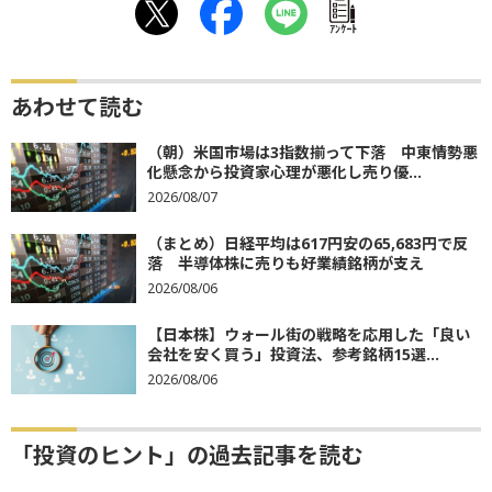
ｱﾝｹｰﾄ
あわせて読む
（朝）米国市場は3指数揃って下落 中東情勢悪
化懸念から投資家心理が悪化し売り優...
2026/08/07
（まとめ）日経平均は617円安の65,683円で反
落 半導体株に売りも好業績銘柄が支え
2026/08/06
【日本株】ウォール街の戦略を応用した「良い
会社を安く買う」投資法、参考銘柄15選...
2026/08/06
「投資のヒント」の過去記事を読む