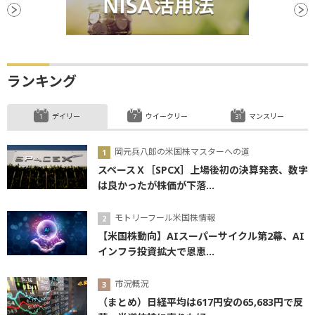
ランキング
デイリー
ウイークリー
マンスリー
岡元兵八郎の米国株マスターへの道
スペースＸ［SPCX］上場後初の決算発表、数字
は良かったが株価が下落...
モトリーフール米国株情報
【米国株動向】AIスーパーサイクル第2幕、AI
インフラ投資拡大で恩恵...
市況概況
（まとめ）日経平均は617円安の65,683円で反