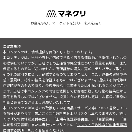
お金を学び、マーケットを知り、未来を描く
ご留意事項
本コンテンツは、情報提供を目的として行っております。
本コンテンツは、当社や当社が信頼できると考える情報源から提供されたもの
を提供していますが、当社はその正確性や完全性について意見を表明し、また
保証するものではございません。有価証券の購入、売却、デリバティブ取引、
その他の取引を推奨し、勧誘するものではありません。また、過去の実績や予
想・意見は、将来の結果を保証するものではございません。提供する情報等は
作成時現在のものであり、今後予告なしに変更または削除されることがござい
ます。当社は本コンテンツの内容に依拠してお客様が取った行動の結果に対し
責任を負うものではございません。投資にかかる最終決定は、お客様ご自身の
判断と責任でなさるようお願いいたします。
本コンテンツでは当社でお取扱している商品・サービス等について言及してい
る部分があります。商品ごとに手数料等およびリスクは異なりますので、詳し
くは「契約締結前交付書面」、「上場有価証券等書面」、「目論見書」、「目
論見書補完書面」または当社ウェブサイトの「
リスク・手数料などの重要事項
に関する説明
」をよくお読みください。