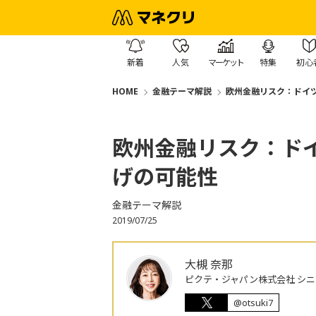
新着
人気
マーケット
特集
初心
HOME
金融テーマ解説
欧州金融リスク：ドイツ
欧州金融リスク：ドイ
げの可能性
金融テーマ解説
2019/07/25
大槻 奈那
ピクテ・ジャパン株式会社 シ
@otsuki7