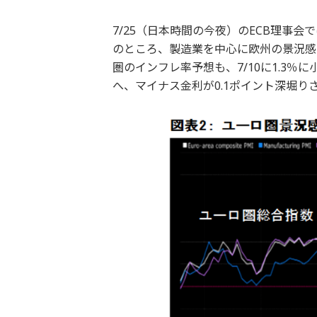
7/25（日本時間の今夜）のECB理事
のところ、製造業を中心に欧州の景況感
圏のインフレ率予想も、7/10に1.3％に
へ、マイナス金利が0.1ポイント深堀り