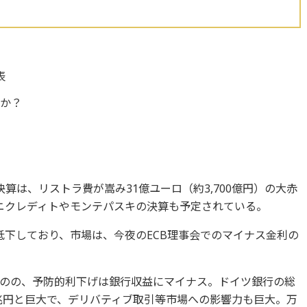
表
るか？
期決算は、リストラ費が嵩み31億ユーロ（約3,700億円）の大赤
ニクレディトやモンテパスキの決算も予定されている。
低下しており、市場は、今夜のECB理事会でのマイナス金利の
のの、予防的利下げは銀行収益にマイナス。ドイツ銀行の総
0兆円と巨大で、デリバティブ取引等市場への影響力も巨大。万