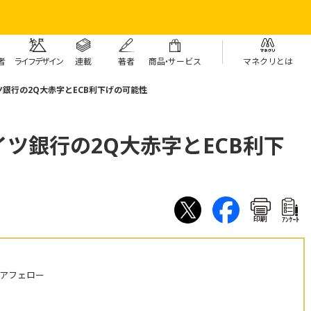
者
ライフデザイン
連載
著者
商
品・
サービス
マネクリとは
銀行の2Q大赤字とECB利下げの可能性
ツ銀行の2Q大赤字とECB利下
印刷
ｱﾝｹｰﾄ
ニアフェロー