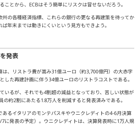
ることから、ECBはそう簡単にリスクは冒せないだろう。
や欧州の各種経済指標、これらの銀行の更なる再建策を待ってか
れば年末までは動きにくいという見方もできよう。
字を発表
決算は、リストラ費が嵩み31億ユーロ（約3,700億円）の大赤字
とした再建計画に伴う34億ユーロのリストラコストである。
ているが、それでも4割超の減益となっており、苦しい状態が
行員の約2割にあたる1.8万人を削減すると発表済みである。
であるイタリアのモンテパスキやウニクレディトの4-6月決算
8/7に発表の予定）。ウニクレディトは、決算発表時に1万人規