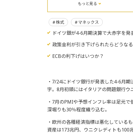
もっと見る
株式
マネックス
ドイツ銀が4-6月期決算で大赤字を発
政策金利が引き下げられたらどうな
ECBの利下げはいつか？
・7/24にドイツ銀行が発表した4-6月
字。8月初頭にはイタリアの問題銀行ウ
・7月のPMIや予想インフレ率は足元で
深堀りも30％程度織り込む。
・欧州の各種経済指標は悪化しているも
資産は173兆円、ウニクレディトも10