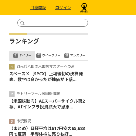
口座開設
ログイン
ランキング
デイリー
ウイークリー
マンスリー
岡元兵八郎の米国株マスターへの道
スペースＸ［SPCX］上場後初の決算発
表、数字は良かったが株価が下落...
モトリーフール米国株情報
【米国株動向】AIスーパーサイクル第2
幕、AIインフラ投資拡大で恩恵...
市況概況
（まとめ）日経平均は617円安の65,683
円で反落 半導体株に売りも好...