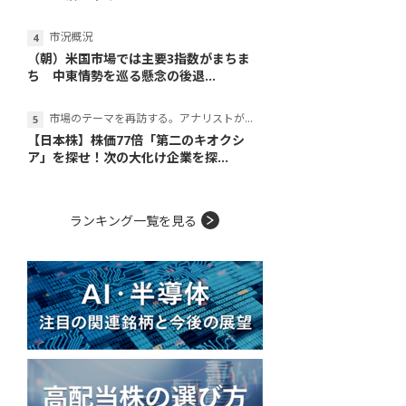
市況概況
（朝）米国市場では主要3指数がまちま
ち 中東情勢を巡る懸念の後退...
市場のテーマを再訪する。アナリストが読み解くテーマの本質
【日本株】株価77倍「第二のキオクシ
ア」を探せ！次の大化け企業を探...
ランキング一覧を見る