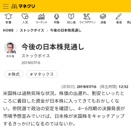
新着
人気
マーケット
特集
初心者
ライフデザイン
連載
著者
商
HOME
ストックボイス
今後の日本株見通し
今後の日本株見通し
ストックボイス
広木 隆
2019/07/16
株式
マネックス
[収録日]
2019/07/16
[再生時間]
12:52
米国株は過熱気味な状況。株価の出遅れ、割安といったと
ころに着目した資金が日本株に入ってきてもおかしくな
い。参院選で政治の安定を確認し、4－6月期の決算発表が
市場予想並みでいけば、日本株が米国株をキャッチアップ
するきっかけになるのではないか。