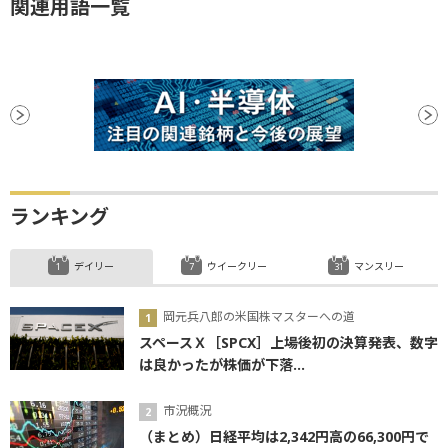
関連用語一覧
ランキング
デイリー
ウイークリー
マンスリー
岡元兵八郎の米国株マスターへの道
スペースＸ［SPCX］上場後初の決算発表、数字
は良かったが株価が下落...
市況概況
（まとめ）日経平均は2,342円高の66,300円で