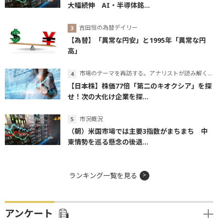
大幅続伸 AI・半導体銘...
吉田恒の為替デイリー
【為替】「異常な円安」と1995年「異常な円
高」
市場のテーマを再訪する。アナリストが読み解くテーマの本質
【日本株】株価77倍「第二のキオクシア」を探
せ！次の大化け企業を探...
市況概況
（朝）米国市場では主要3指数がまちまち 中
東情勢を巡る懸念の後退...
ランキング一覧を見る
アンケート