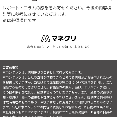
レポート・コラムの感想をお寄せください。今後の内容検
討等に参考にさせていただきます。
※は必須項目です。
お金を学び、マーケットを知り、未来を描く
ご留意事項
本コンテンツは、情報提供を目的として行っております。
本コンテンツは、当社や当社が信頼できると考える情報源から提供されたもの
を提供していますが、当社はその正確性や完全性について意見を表明し、また
保証するものではございません。有価証券の購入、売却、デリバティブ取引、
その他の取引を推奨し、勧誘するものではありません。また、過去の実績や予
想・意見は、将来の結果を保証するものではございません。提供する情報等は
作成時現在のものであり、今後予告なしに変更または削除されることがござい
ます。当社は本コンテンツの内容に依拠してお客様が取った行動の結果に対し
責任を負うものではございません。投資にかかる最終決定は、お客様ご自身の