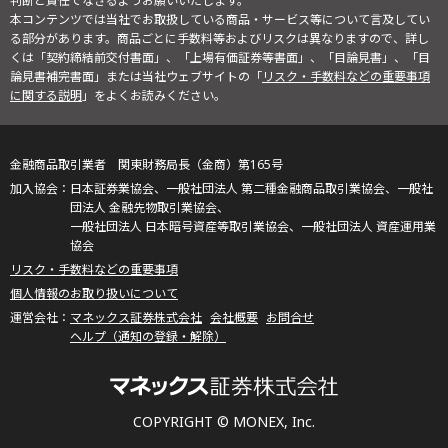
判断と責任でなさるようお願いいたします。
本コンテンツでは当社でお取扱している商品・サービス等について言及してい
る部分があります。商品ごとに手数料等およびリスクは異なりますので、詳し
くは「契約締結前交付書面」、「上場有価証券等書面」、「目論見書」、「目
論見書補完書面」または当社ウェブサイトの「
リスク・手数料などの重要事項
に関する説明
」をよくお読みください。
金融商品取引業者 関東財務局長（金商）第165号
日本証券業協会、一般社団法人 第二種金融商品取引業協会、一般社
団法人 金融先物取引業協会、
一般社団法人 日本暗号資産等取引業協会、一般社団法人 資産運用業
協会
リスク・手数料などの重要事項
個人情報のお取り扱いについて
マネックス証券株式会社
会社概要
お問合せ
ヘルプ（通知の登録・解除）
COPYRIGHT © MONEX, Inc.