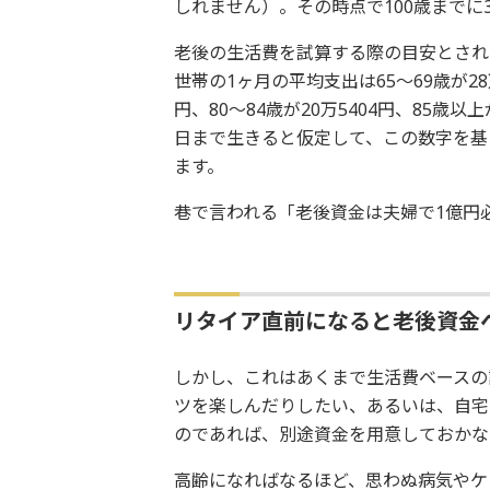
しれません）。その時点で100歳までに
老後の生活費を試算する際の目安とされ
世帯の1ヶ月の平均支出は65～69歳が28万1
円、80～84歳が20万5404円、85歳以
日まで生きると仮定して、この数字を基に
ます。
巷で言われる「老後資金は夫婦で1億円
リタイア直前になると老後資金
しかし、これはあくまで生活費ベースの
ツを楽しんだりしたい、あるいは、自宅
のであれば、別途資金を用意しておかな
高齢になればなるほど、思わぬ病気やケ