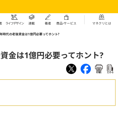
者
ライフデザイン
連載
著者
商
品・
サービス
マネクリとは
0年時代の老後資金は1億円必要ってホント?
後資金は1億円必要ってホント?
印刷
ｱﾝｹｰﾄ