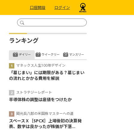
口座開設
ログイン
ランキング
デイリー
ウイークリー
マンスリー
マネックス人生100年デザイン
「墓じまい」には期限がある？墓じまい
の流れとかかる費用を解説
ストラテジーレポート
半導体株の調整は底値をつけたか
岡元兵八郎の米国株マスターへの道
スペースＸ［SPCX］上場後初の決算発
表、数字は良かったが株価が下落...