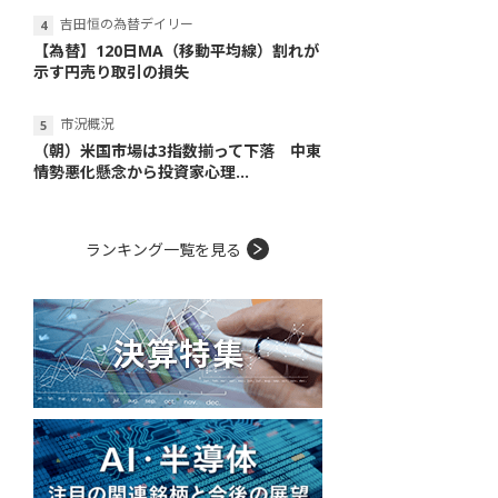
吉田恒の為替デイリー
【為替】120日MA（移動平均線）割れが
示す円売り取引の損失
市況概況
（朝）米国市場は3指数揃って下落 中東
情勢悪化懸念から投資家心理...
ランキング一覧を見る