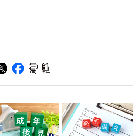
印刷
ｱﾝｹｰﾄ