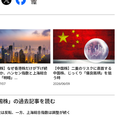
印刷
株】なぜ香港株だけが下げ続
【中国株】二重のリスクに直面する
か、ハンセン指数と上海総合
中国株、じっくり「優良銘柄」を狙
「明暗」...
う時
7/07
2026/06/09
国株」の過去記事を読む
数は反転、一方、上海総合指数は調整が続く