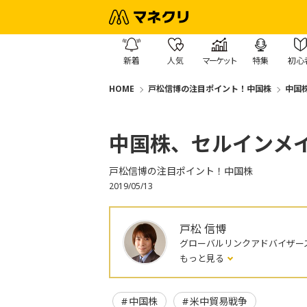
新着
人気
マーケット
特集
初心
HOME
戸松信博の注目ポイント！中国株
中国
中国株、セルインメ
戸松信博の注目ポイント！中国株
2019/05/13
戸松 信博
グローバルリンクアドバイザー
もっと見る
中国株
米中貿易戦争