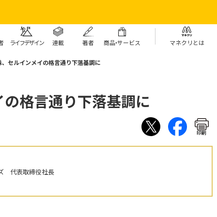
者
ライフデザイン
連載
著者
商
品・
サービス
マネクリとは
株、セルインメイの格言通り下落基調に
イの格言通り下落基調に
印刷
ズ 代表取締役社長