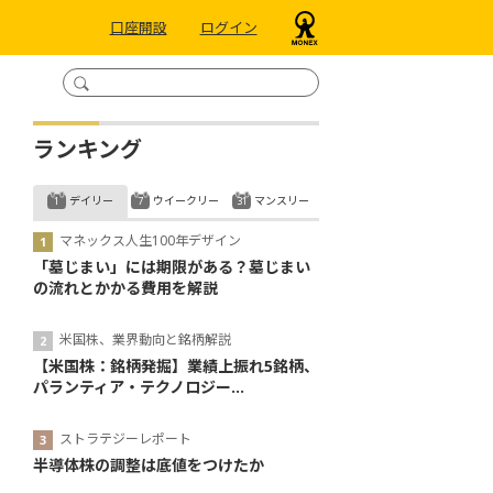
口座開設
ログイン
ランキング
デイリー
ウイークリー
マンスリー
マネックス人生100年デザイン
「墓じまい」には期限がある？墓じまい
の流れとかかる費用を解説
米国株、業界動向と銘柄解説
【米国株：銘柄発掘】業績上振れ5銘柄、
パランティア・テクノロジー...
ストラテジーレポート
半導体株の調整は底値をつけたか