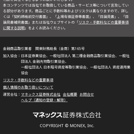
本コンテンツでは当社でお取扱している商品・サービス等について言及してい
る部分があります。商品ごとに手数料等およびリスクは異なりますので、詳し
くは「契約締結前交付書面」、「上場有価証券等書面」、「目論見書」、「目
論見書補完書面」または当社ウェブサイトの「
リスク・手数料などの重要事項
に関する説明
」をよくお読みください。
金融商品取引業者 関東財務局長（金商）第165号
日本証券業協会、一般社団法人 第二種金融商品取引業協会、一般社
団法人 金融先物取引業協会、
一般社団法人 日本暗号資産等取引業協会、一般社団法人 資産運用業
協会
リスク・手数料などの重要事項
個人情報のお取り扱いについて
マネックス証券株式会社
会社概要
お問合せ
ヘルプ（通知の登録・解除）
COPYRIGHT © MONEX, Inc.