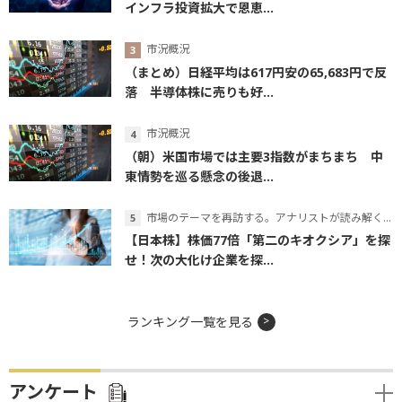
インフラ投資拡大で恩恵...
市況概況
（まとめ）日経平均は617円安の65,683円で反
落 半導体株に売りも好...
市況概況
（朝）米国市場では主要3指数がまちまち 中
東情勢を巡る懸念の後退...
市場のテーマを再訪する。アナリストが読み解くテーマの本質
【日本株】株価77倍「第二のキオクシア」を探
せ！次の大化け企業を探...
ランキング一覧を見る
アンケート