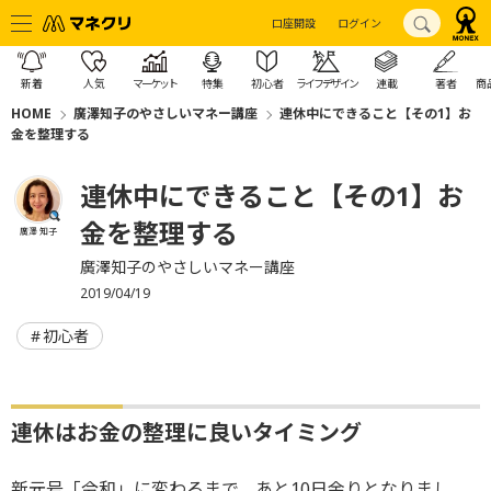
口座開設
ログイン
新着
人気
マーケット
特集
初心者
ライフデザイン
連載
著者
商
HOME
廣澤知子のやさしいマネー講座
連休中にできること【その1】お
金を整理する
連休中にできること【その1】お
金を整理する
廣澤 知子
廣澤知子のやさしいマネー講座
2019/04/19
初心者
連休はお金の整理に良いタイミング
新元号「令和」に変わるまで、あと10日余りとなりまし