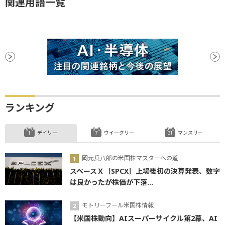
関連用語一覧
ランキング
デイリー
ウイークリー
マンスリー
岡元兵八郎の米国株マスターへの道
スペースＸ［SPCX］上場後初の決算発表、数字
は良かったが株価が下落...
モトリーフール米国株情報
【米国株動向】AIスーパーサイクル第2幕、AI