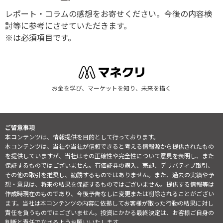
レポート・コラムの感想をお寄せください。今後の内容検
討等に参考にさせていただきます。
※は必須項目です。
お金を学び、マーケットを知り、未来を描く
ご留意事項
本コンテンツは、情報提供を目的として行っております。
本コンテンツは、当社や当社が信頼できると考える情報源から提供されたもの
を提供していますが、当社はその正確性や完全性について意見を表明し、また
保証するものではございません。有価証券の購入、売却、デリバティブ取引、
その他の取引を推奨し、勧誘するものではありません。また、過去の実績や予
想・意見は、将来の結果を保証するものではございません。提供する情報等は
作成時現在のものであり、今後予告なしに変更または削除されることがござい
ます。当社は本コンテンツの内容に依拠してお客様が取った行動の結果に対し
責任を負うものではございません。投資にかかる最終決定は、お客様ご自身の
判断と責任でなさるようお願いいたします。