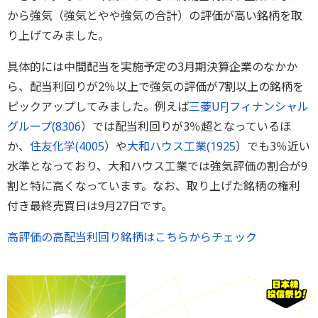
から強気（強気とやや強気の合計）の評価が高い銘柄を取
り上げてみました。
具体的には中間配当を実施予定の3月期決算企業のなかか
ら、配当利回りが2％以上で強気の評価が7割以上の銘柄を
ピックアップしてみました。例えば
三菱UFJフィナンシャル
グループ(
8306
）では配当利回りが3％超となっているほ
か、
住友化学(
4005
）や
大和ハウス工業(
1925
）でも3％近い
水準となっており、大和ハウス工業では強気評価の割合が9
割と特に高くなっています。なお、取り上げた銘柄の権利
付き最終売買日は9月27日です。
高評価の高配当利回り銘柄はこちらからチェック