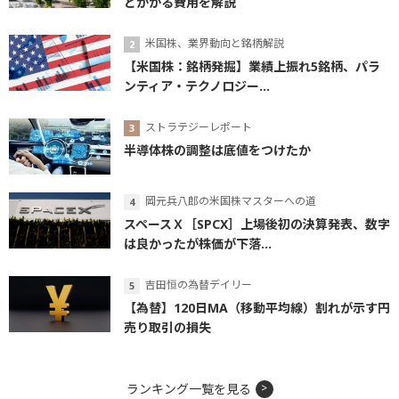
とかかる費用を解説
米国株、業界動向と銘柄解説
【米国株：銘柄発掘】業績上振れ5銘柄、パラ
ンティア・テクノロジー...
ストラテジーレポート
半導体株の調整は底値をつけたか
岡元兵八郎の米国株マスターへの道
スペースＸ［SPCX］上場後初の決算発表、数字
は良かったが株価が下落...
吉田恒の為替デイリー
【為替】120日MA（移動平均線）割れが示す円
売り取引の損失
ランキング一覧を見る