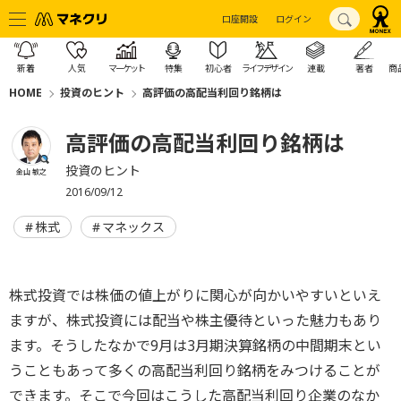
口座開設
ログイン
新着
人気
マーケット
特集
初心者
ライフデザイン
連載
著者
商
HOME
投資のヒント
高評価の高配当利回り銘柄は
高評価の高配当利回り銘柄は
投資のヒント
金山 敏之
2016/09/12
株式
マネックス
株式投資では株価の値上がりに関心が向かいやすいといえ
ますが、株式投資には配当や株主優待といった魅力もあり
ます。そうしたなかで9月は3月期決算銘柄の中間期末とい
うこともあって多くの高配当利回り銘柄をみつけることが
できます。そこで今回はこうした高配当利回り企業のなか