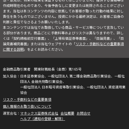
想・意見は、将来の結果を保証するものではございません。提供する情報等は
作成時現在のものであり、今後予告なしに変更または削除されることがござい
ます。当社は本コンテンツの内容に依拠してお客様が取った行動の結果に対し
責任を負うものではございません。投資にかかる最終決定は、お客様ご自身の
判断と責任でなさるようお願いいたします。
本コンテンツでは当社でお取扱している商品・サービス等について言及してい
る部分があります。商品ごとに手数料等およびリスクは異なりますので、詳し
くは「契約締結前交付書面」、「上場有価証券等書面」、「目論見書」、「目
論見書補完書面」または当社ウェブサイトの「
リスク・手数料などの重要事項
に関する説明
」をよくお読みください。
金融商品取引業者 関東財務局長（金商）第165号
日本証券業協会、一般社団法人 第二種金融商品取引業協会、一般社
団法人 金融先物取引業協会、
一般社団法人 日本暗号資産等取引業協会、一般社団法人 資産運用業
協会
リスク・手数料などの重要事項
個人情報のお取り扱いについて
マネックス証券株式会社
会社概要
お問合せ
ヘルプ（通知の登録・解除）