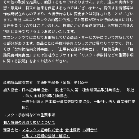
その他の取引を推奨し、勧誘するものではありません。また、過去の実績や予
想・意見は、将来の結果を保証するものではございません。提供する情報等は
作成時現在のものであり、今後予告なしに変更または削除されることがござい
ます。当社は本コンテンツの内容に依拠してお客様が取った行動の結果に対し
責任を負うものではございません。投資にかかる最終決定は、お客様ご自身の
判断と責任でなさるようお願いいたします。
本コンテンツでは当社でお取扱している商品・サービス等について言及してい
る部分があります。商品ごとに手数料等およびリスクは異なりますので、詳し
くは「契約締結前交付書面」、「上場有価証券等書面」、「目論見書」、「目
論見書補完書面」または当社ウェブサイトの「
リスク・手数料などの重要事項
に関する説明
」をよくお読みください。
金融商品取引業者 関東財務局長（金商）第165号
日本証券業協会、一般社団法人 第二種金融商品取引業協会、一般社
団法人 金融先物取引業協会、
一般社団法人 日本暗号資産等取引業協会、一般社団法人 資産運用業
協会
リスク・手数料などの重要事項
個人情報のお取り扱いについて
マネックス証券株式会社
会社概要
お問合せ
ヘルプ（通知の登録・解除）