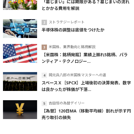
「墓じまい」には期限がある？墓じまいの流れ
とかかる費用を解説
ストラテジーレポート
半導体株の調整は底値をつけたか
米国株、業界動向と銘柄解説
【米国株：銘柄発掘】業績上振れ5銘柄、パラ
ンティア・テクノロジー...
岡元兵八郎の米国株マスターへの道
スペースＸ［SPCX］上場後初の決算発表、数字
は良かったが株価が下落...
吉田恒の為替デイリー
【為替】120日MA（移動平均線）割れが示す円
売り取引の損失