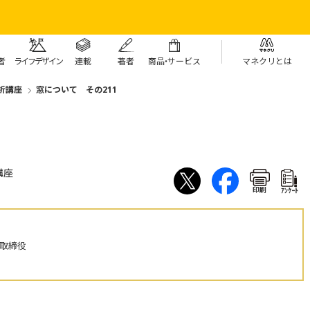
者
ライフデザイン
連載
著者
商
品・
サービス
マネクリとは
析講座
窓について その211
1
講座
印刷
ｱﾝｹｰﾄ
表取締役