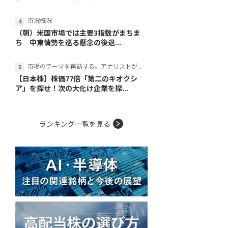
市況概況
（朝）米国市場では主要3指数がまちま
ち 中東情勢を巡る懸念の後退...
市場のテーマを再訪する。アナリストが読み解くテーマの本質
【日本株】株価77倍「第二のキオクシ
ア」を探せ！次の大化け企業を探...
ランキング一覧を見る