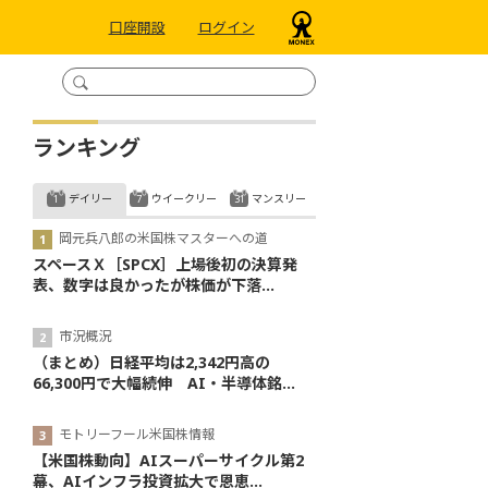
口座開設
ログイン
ランキング
デイリー
ウイークリー
マンスリー
岡元兵八郎の米国株マスターへの道
スペースＸ［SPCX］上場後初の決算発
表、数字は良かったが株価が下落...
市況概況
（まとめ）日経平均は2,342円高の
66,300円で大幅続伸 AI・半導体銘...
モトリーフール米国株情報
【米国株動向】AIスーパーサイクル第2
幕、AIインフラ投資拡大で恩恵...