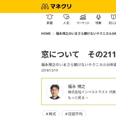
新着
人気
マーケット
特集
初心
HOME
福永博之のいまさら聞けないテクニカル分
窓について その21
福永博之のいまさら聞けないテクニカル分析
2018/12/19
福永 博之
株式会社インベストラスト 代
もっと見る
株式
日経平均