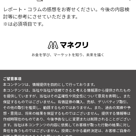
レポート・コラムの感想をお寄せください。今後の内容検
討等に参考にさせていただきます。
※は必須項目です。
お金を学び、マーケットを知り、未来を描く
ご留意事項
本コンテンツは、情報提供を目的として行っております。
本コンテンツは、当社や当社が信頼できると考える情報源から提供されたもの
を提供していますが、当社はその正確性や完全性について意見を表明し、また
保証するものではございません。有価証券の購入、売却、デリバティブ取引、
その他の取引を推奨し、勧誘するものではありません。また、過去の実績や予
想・意見は、将来の結果を保証するものではございません。提供する情報等は
作成時現在のものであり、今後予告なしに変更または削除されることがござい
ます。当社は本コンテンツの内容に依拠してお客様が取った行動の結果に対し
責任を負うものではございません。投資にかかる最終決定は、お客様ご自身の