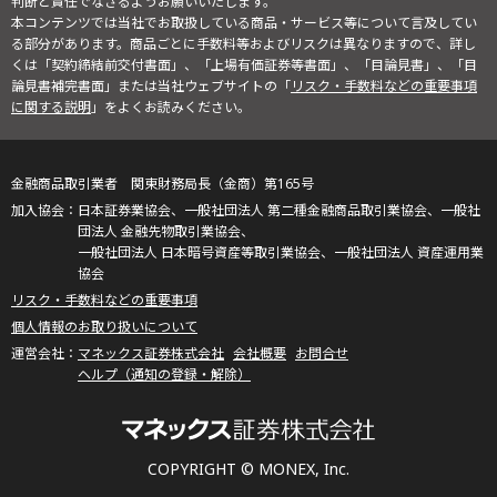
判断と責任でなさるようお願いいたします。
本コンテンツでは当社でお取扱している商品・サービス等について言及してい
る部分があります。商品ごとに手数料等およびリスクは異なりますので、詳し
くは「契約締結前交付書面」、「上場有価証券等書面」、「目論見書」、「目
論見書補完書面」または当社ウェブサイトの「
リスク・手数料などの重要事項
に関する説明
」をよくお読みください。
金融商品取引業者 関東財務局長（金商）第165号
日本証券業協会、一般社団法人 第二種金融商品取引業協会、一般社
団法人 金融先物取引業協会、
一般社団法人 日本暗号資産等取引業協会、一般社団法人 資産運用業
協会
リスク・手数料などの重要事項
個人情報のお取り扱いについて
マネックス証券株式会社
会社概要
お問合せ
ヘルプ（通知の登録・解除）
COPYRIGHT © MONEX, Inc.