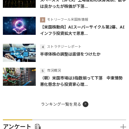
は良かったが株価が下落...
モトリーフール米国株情報
【米国株動向】AIスーパーサイクル第2幕、AI
インフラ投資拡大で恩恵...
ストラテジーレポート
半導体株の調整は底値をつけたか
市況概況
（朝）米国市場は3指数揃って下落 中東情勢
悪化懸念から投資家心理...
ランキング一覧を見る
アンケート