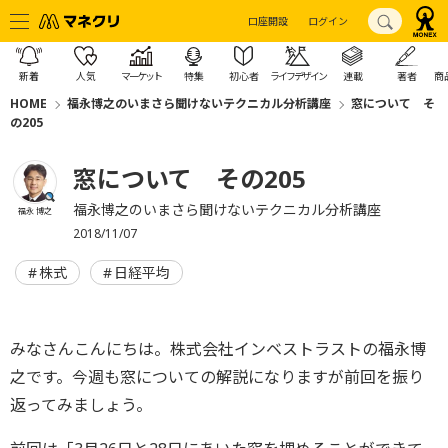
口座開設
ログイン
新着
人気
マーケット
特集
初心者
ライフデザイン
連載
著者
商
HOME
福永博之のいまさら聞けないテクニカル分析講座
窓について そ
の205
窓について その205
福永博之のいまさら聞けないテクニカル分析講座
福永 博之
2018/11/07
株式
日経平均
みなさんこんにちは。株式会社インベストラストの福永博
之です。今週も窓についての解説になりますが前回を振り
返ってみましょう。