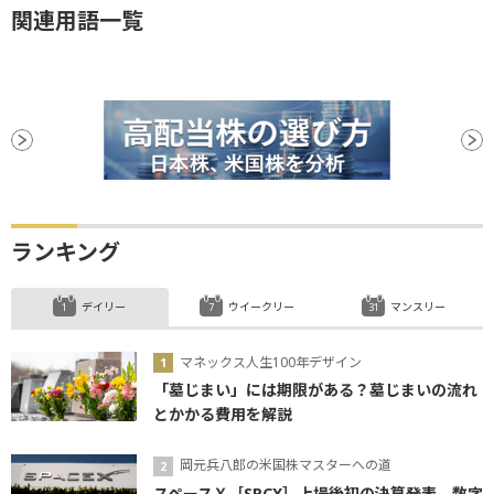
関連用語一覧
ランキング
デイリー
ウイークリー
マンスリー
マネックス人生100年デザイン
「墓じまい」には期限がある？墓じまいの流れ
とかかる費用を解説
岡元兵八郎の米国株マスターへの道
スペースＸ［SPCX］上場後初の決算発表、数字