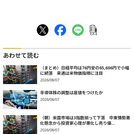
ｱﾝｹｰﾄ
あわせて読む
（まとめ）日経平均は76円安の65,606円で小幅
に続落 来週は米物価指標に注目
2026/08/07
半導体株の調整は底値をつけたか
2026/08/07
（朝）米国市場は3指数揃って下落 中東情勢悪
化懸念から投資家心理が悪化し売り優...
2026/08/07