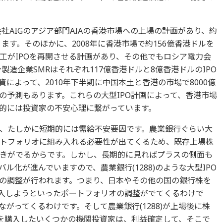
会社AIGのアジア部門AIAの香港市場への上場の計画があり、約
ます。そのほかに、2008年に香港市場で約156億香港ドルを
工がIPOを再開させる計画があり、その他でもロシア電力会
ブデン製造企業SMRはそれぞれ117億香港ドルと8億香港ドルのIPO
によって、2010年下半期に中国本土と香港の市場で8000億
の予測もあります。これらの大型IPO計画によって、香港市場
的には投資家の不安心理に繋がっています。
、たしかに短期的には需給不安要因です。農業銀行ぐらい大
トフォリオに組み入れる必要性が出てくるため、既存上場株
きがでるからです。しかし、長期的に見ればプラスの側面も
ル化が進んでいますので、農業銀行(1288)のような大型IPO
の調整が行われます。つまり、日本やその他の国の銀行株を
を購入しようといったポートフォリオの調整がでてくるわけで
がってくるわけです。そして農業銀行(1288)が上場後に株
88)を購入したいくつかの機関投資家は、利益確定して、そこで