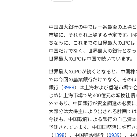
中国四大銀行の中では一番最後の上場となる
市場に、それぞれ上場する予定です。同社
ちなみに、これまでの世界最大のIPO
中国だけでなく、世界最大の銀行となった工
世界最大のIPOは中国で続いています。
世界最大のIPOが続くとなると、中国
では今回の農業銀行だけでなく、そのほか
銀行（
3988
）は上海および香港市場で合
じめに上海市場で約400億元の転換社
外であり、中国銀行が資金調達の必要に
大部分は大株主により出される計画では
今後も、中国政府による銀行の自己資本
予測されています。中国国務院に許可さ
（
1398
）、中国建設銀行（
0939
）、中