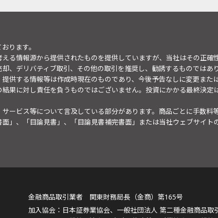
ております。
考える情報源から提供されたものを提供していますが、当社はその正確
売却、デリバティブ取引、その他の取引を推奨し、勧誘するものではあ
。提供する情報等は作成時現在のものであり、今後予告なしに変更また
の結果に対し責任を負うものではございません。投資にかかる最終決定
・サービス等について言及している部分があります。商品ごとに手数料
書面」、「目論見書」、「目論見書補完書面」または当社ウェブサイト
金融商品取引業者 関東財務局長（金商）第165号
日本証券業協会、一般社団法人 第二種金融商品取