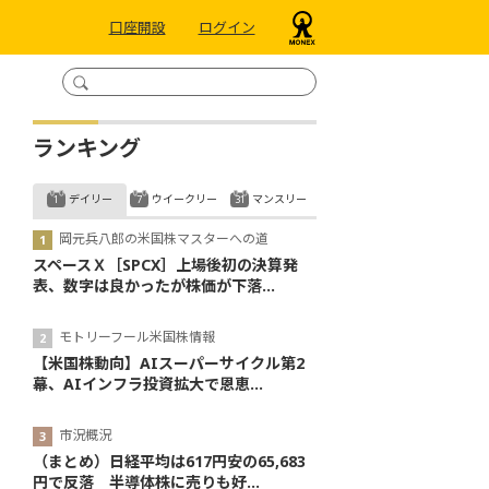
口座開設
ログイン
ランキング
デイリー
ウイークリー
マンスリー
岡元兵八郎の米国株マスターへの道
スペースＸ［SPCX］上場後初の決算発
表、数字は良かったが株価が下落...
モトリーフール米国株情報
【米国株動向】AIスーパーサイクル第2
幕、AIインフラ投資拡大で恩恵...
市況概況
（まとめ）日経平均は617円安の65,683
円で反落 半導体株に売りも好...