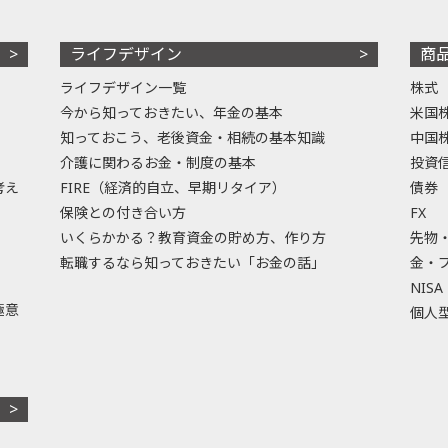
ライフデザイン
商
ライフデザイン一覧
株式
今から知っておきたい、年金の基本
米国
知っておこう、老後資金・相続の基本知識
中国
介護に関わるお金・制度の基本
投資
考え
FIRE（経済的自立、早期リタイア）
債券
保険との付き合い方
FX
いくらかかる？教育資金の貯め方、作り方
先物
転職するなら知っておきたい「お金の話」
金・
NISA
極意
個人型