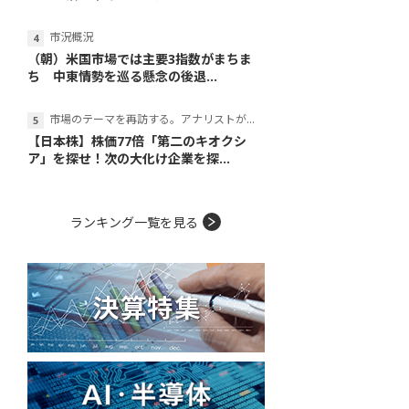
市況概況
（朝）米国市場では主要3指数がまちま
ち 中東情勢を巡る懸念の後退...
市場のテーマを再訪する。アナリストが読み解くテーマの本質
【日本株】株価77倍「第二のキオクシ
ア」を探せ！次の大化け企業を探...
ランキング一覧を見る