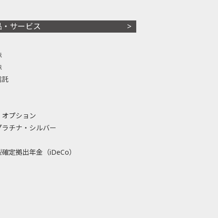
品・サービス
株
株
信託
・オプション
プラチナ・シルバー
確定拠出年金（iDeCo）