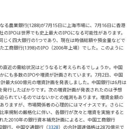
農業銀行(1288)が7月15日に上海市場に、7月16日に香港
のIPOは世界でも史上最大のIPOになる可能性があります。
は同じく四大銀行の1つであり、現在は時価総額や預金量などで
商銀行(1398)のIPO（2006年上場）でした。このように
株の直近の需給状況はどうなると考えられるでしょうか。中国
にも多数のIPOや増資が計画されています。7月2日、中国
計最大600億元の増資計画を発表しました。中国銀行は6月は
債を発行したばかりです。次の増資計画が発表されたのは予想
迫られているのではないかとの推測もあります。増資金額の
ありますが、市場関係者の心理的にはマイナスです。さらに
比率規制の厳格化に伴い、各銀行が次々と増資を実施すると
れた2010年の銀行資本補充計画によると、中国工商銀行
国銀行、中国交通銀行（
3328
）の合計調達価格は2870億元で