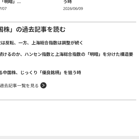
「明暗」...
う時
7/07
2026/06/09
国株」の過去記事を読む
数は反転、一方、上海総合指数は調整が続く
続けるのか、ハンセン指数と上海総合指数の「明暗」を分けた構造要
る中国株、じっくり「優良銘柄」を狙う時
過去記事一覧を見る