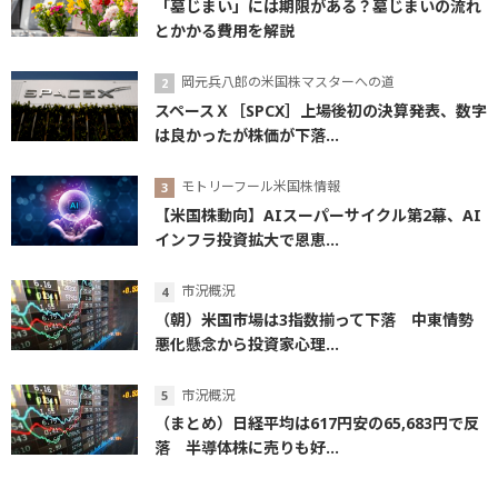
「墓じまい」には期限がある？墓じまいの流れ
とかかる費用を解説
岡元兵八郎の米国株マスターへの道
スペースＸ［SPCX］上場後初の決算発表、数字
は良かったが株価が下落...
モトリーフール米国株情報
【米国株動向】AIスーパーサイクル第2幕、AI
インフラ投資拡大で恩恵...
市況概況
（朝）米国市場は3指数揃って下落 中東情勢
悪化懸念から投資家心理...
市況概況
（まとめ）日経平均は617円安の65,683円で反
落 半導体株に売りも好...