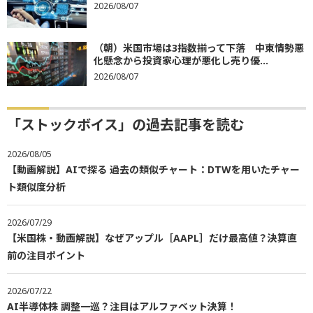
2026/08/07
（朝）米国市場は3指数揃って下落 中東情勢悪
化懸念から投資家心理が悪化し売り優...
2026/08/07
「ストックボイス」の過去記事を読む
2026/08/05
【動画解説】AIで探る 過去の類似チャート：DTWを用いたチャー
ト類似度分析
2026/07/29
【米国株・動画解説】なぜアップル［AAPL］だけ最高値？決算直
前の注目ポイント
2026/07/22
AI半導体株 調整一巡？注目はアルファベット決算！