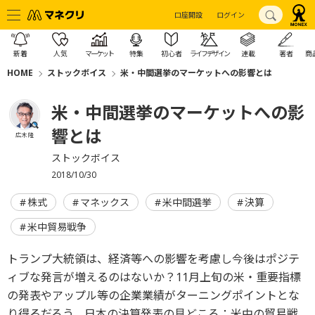
口座開設
ログイン
新着
人気
マーケット
特集
初心者
ライフデザイン
連載
著者
商
HOME
ストックボイス
米・中間選挙のマーケットへの影響とは
米・中間選挙のマーケットへの影
響とは
広木 隆
ストックボイス
2018/10/30
株式
マネックス
米中間選挙
決算
米中貿易戦争
トランプ大統領は、経済等への影響を考慮し今後はポジテ
ィブな発言が増えるのはないか？11月上旬の米・重要指標
の発表やアップル等の企業業績がターニングポイントとな
り得るだろう。日本の決算発表の見どころ：米中の貿易戦