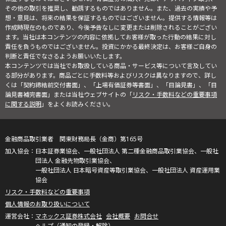
その他の取引を推奨し、勧誘するものではありません。また、過去の実績や予
想・意見は、将来の結果を保証するものではございません。提供する情報等は
作成時現在のものであり、今後予告なしに変更または削除されることがござい
ます。当社は本コンテンツの内容に依拠してお客様が取った行動の結果に対し
責任を負うものではございません。投資にかかる最終決定は、お客様ご自身の
判断と責任でなさるようお願いいたします。
本コンテンツでは当社でお取扱している商品・サービス等について言及してい
る部分があります。商品ごとに手数料等およびリスクは異なりますので、詳し
くは「契約締結前交付書面」、「上場有価証券等書面」、「目論見書」、「目
論見書補完書面」または当社ウェブサイトの「
リスク・手数料などの重要事項
に関する説明
」をよくお読みください。
金融商品取引業者 関東財務局長（金商）第165号
日本証券業協会、一般社団法人 第二種金融商品取引業協会、一般社
団法人 金融先物取引業協会、
一般社団法人 日本暗号資産等取引業協会、一般社団法人 資産運用業
協会
リスク・手数料などの重要事項
個人情報のお取り扱いについて
マネックス証券株式会社
会社概要
お問合せ
ヘルプ（通知の登録・解除）