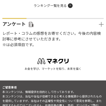
ランキング一覧を見る
アンケート
レポート・コラムの感想をお寄せください。今後の内容検
討等に参考にさせていただきます。
※は必須項目です。
お金を学び、マーケットを知り、未来を描く
ご留意事項
本コンテンツは、情報提供を目的として行っております。
本コンテンツは、当社や当社が信頼できると考える情報源から提供されたもの
を提供していますが、当社はその正確性や完全性について意見を表明し、また
保証するものではございません。有価証券の購入、売却、デリバティブ取引、