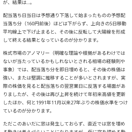
が、結果は…。
配当落ち日当日は予想通り下落して始まったものの予想配
当落ち分（160円前後）ほどは下がらず、上向きの5日移動
平均線上で下げ止まると、その後に反転して大陽線を形成
して終える結果となっているのが分かります。
株式市場のアノマリー（明確な理論や根拠があるわけでは
ないが当たっているかもしれないとされる相場の経験則や
事象）では、配当落ち分を即日埋めると、その後の株価は
強い、または堅調に推移することが多いとされますが、実
際の株価を見ると配当落ちの翌営業日に反落する場面があ
りましたが、その後は再び上昇を続けて年初来高値を更新
したほか、何と1991年11月以来27年ぶりの株価水準をつけ
ているのが分かります。
ただこのあいだに窓は発生しておらず、直近では窓を埋め
る動きは考えづらいことになりますが、仮に窓を埋める動