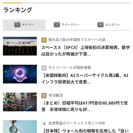
ランキング
デイリー
ウイークリー
マンスリー
岡元兵八郎の米国株マスターへの道
スペースＸ［SPCX］上場後初の決算発表、数字
は良かったが株価が下落...
モトリーフール米国株情報
【米国株動向】AIスーパーサイクル第2幕、AI
インフラ投資拡大で恩恵...
市況概況
（まとめ）日経平均は617円安の65,683円で反
落 半導体株に売りも好...
吉野貴晶のマーケットクオンツ分析
【日本株】ウォール街の戦略を応用した「良い