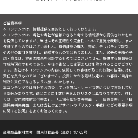
ご留意事項
本コンテンツは、情報提供を目的として行っております。
本コンテンツは、当社や当社が信頼できると考える情報源から提供されたもの
を提供していますが、当社はその正確性や完全性について意見を表明し、また
保証するものではございません。有価証券の購入、売却、デリバティブ取引、
その他の取引を推奨し、勧誘するものではありません。また、過去の実績や予
想・意見は、将来の結果を保証するものではございません。提供する情報等は
作成時現在のものであり、今後予告なしに変更または削除されることがござい
ます。当社は本コンテンツの内容に依拠してお客様が取った行動の結果に対し
責任を負うものではございません。投資にかかる最終決定は、お客様ご自身の
判断と責任でなさるようお願いいたします。
本コンテンツでは当社でお取扱している商品・サービス等について言及してい
る部分があります。商品ごとに手数料等およびリスクは異なりますので、詳し
くは「契約締結前交付書面」、「上場有価証券等書面」、「目論見書」、「目
論見書補完書面」または当社ウェブサイトの「
リスク・手数料などの重要事項
に関する説明
」をよくお読みください。
金融商品取引業者 関東財務局長（金商）第165号