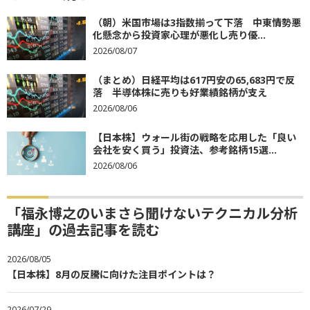
（朝）米国市場は3指数揃って下落 中東情勢悪
化懸念から投資家心理が悪化し売り優...
2026/08/07
（まとめ）日経平均は617円安の65,683円で反
落 半導体株に売りも好業績銘柄が支え
2026/08/06
【日本株】ウォール街の戦略を応用した「良い
会社を安く買う」投資法、参考銘柄15選...
2026/08/06
「福永博之のいまさら聞けないテクニカル分析
講座」の過去記事を読む
2026/08/05
【日本株】8月の反騰に向けた注目ポイントは？
2026/07/29