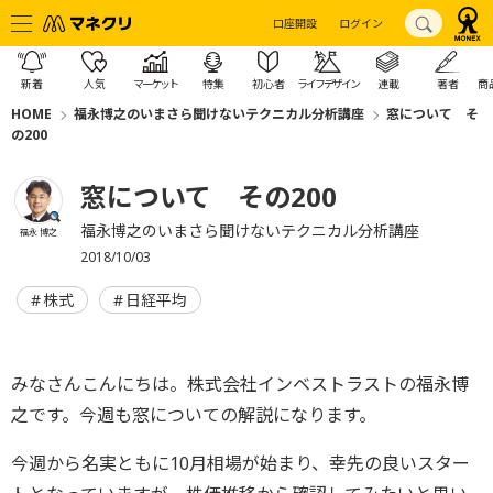
口座開設
ログイン
新着
人気
マーケット
特集
初心者
ライフデザイン
連載
著者
商
HOME
福永博之のいまさら聞けないテクニカル分析講座
窓について そ
の200
窓について その200
福永博之のいまさら聞けないテクニカル分析講座
福永 博之
2018/10/03
株式
日経平均
みなさんこんにちは。株式会社インベストラストの福永博
之です。今週も窓についての解説になります。
今週から名実ともに10月相場が始まり、幸先の良いスター