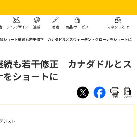
者
ライフデザイン
連載
著者
商
品・
サービス
マネクリとは
幅ショート継続も若干修正 カナダドルとスウェーデン・クローナをショートに
継続も若干修正 カナダドルとス
ナをショートに
印刷
ｱﾝｹｰﾄ
テジスト