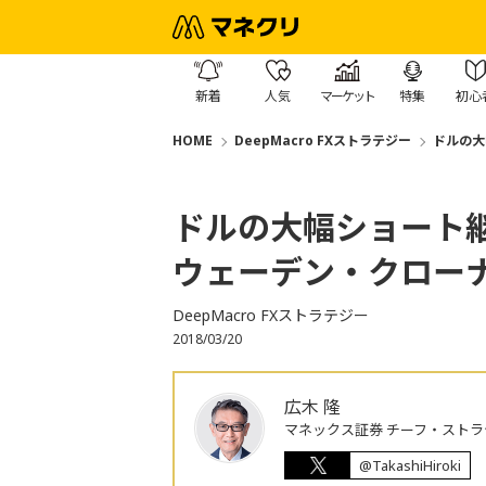
新着
人気
マーケット
特集
初心
HOME
DeepMacro FXストラテジー
ドルの大
ドルの大幅ショート
ウェーデン・クロー
DeepMacro FXストラテジー
2018/03/20
広木 隆
マネックス証券 チーフ・ストラ
@TakashiHiroki