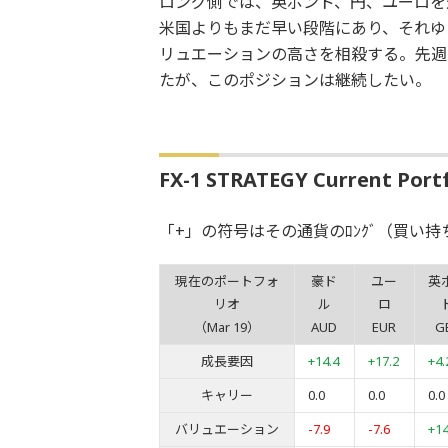
ロング側では、英ポンド、円、ユーロを
米国よりもまだ早い段階にあり、それゆ
リュエーションの高さを相殺する。先週
たが、このポジションは継続したい。
FX-1 STRATEGY Current Portfo
「+」の符号はその通貨のﾛﾝｸﾞ（買い持
現在のポートフォ
豪ド
ユー
英
リオ
ル
ロ
（Mar 19）
AUD
EUR
G
成長要因
+14.4
+17.2
+4.
キャリー
0.0
0.0
0.0
バリュエーション
-7.9
-7.6
+14