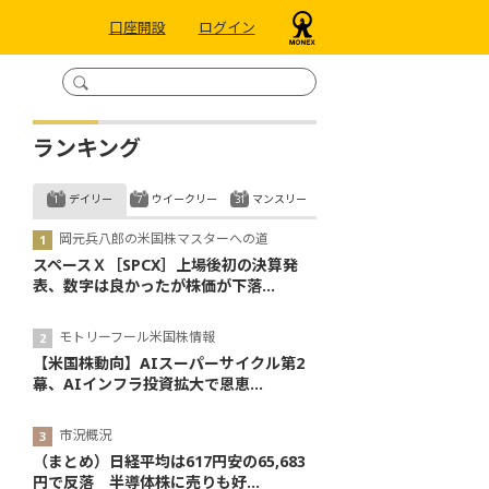
口座開設
ログイン
ランキング
デイリー
ウイークリー
マンスリー
岡元兵八郎の米国株マスターへの道
スペースＸ［SPCX］上場後初の決算発
表、数字は良かったが株価が下落...
モトリーフール米国株情報
【米国株動向】AIスーパーサイクル第2
幕、AIインフラ投資拡大で恩恵...
市況概況
（まとめ）日経平均は617円安の65,683
円で反落 半導体株に売りも好...