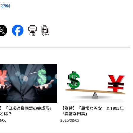
ルの説明
印刷
ｱﾝｹｰﾄ
】「日米通貨同盟の完成形」
【為替】「異常な円安」と1995年
とは？
「異常な円高」
8/06
2026/08/05