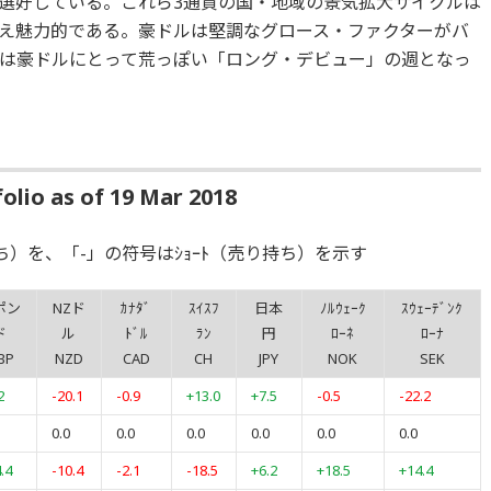
選好している。これら3通貨の国・地域の景気拡大サイクルは
え魅力的である。豪ドルは堅調なグロース・ファクターがバ
は豪ドルにとって荒っぽい「ロング・デビュー」の週となっ
lio as of 19 Mar 2018
ち）を、「-」の符号はｼｮｰﾄ（売り持ち）を示す
ポン
NZド
ｶﾅﾀﾞ
ｽｲｽﾌ
日本
ﾉﾙｳｪｰｸ
ｽｳｪｰﾃﾞﾝｸ
ド
ル
ﾄﾞﾙ
ﾗﾝ
円
ﾛｰﾈ
ﾛｰﾅ
BP
NZD
CAD
CH
JPY
NOK
SEK
2
-20.1
-0.9
+13.0
+7.5
-0.5
-22.2
0.0
0.0
0.0
0.0
0.0
0.0
.4
-10.4
-2.1
-18.5
+6.2
+18.5
+14.4