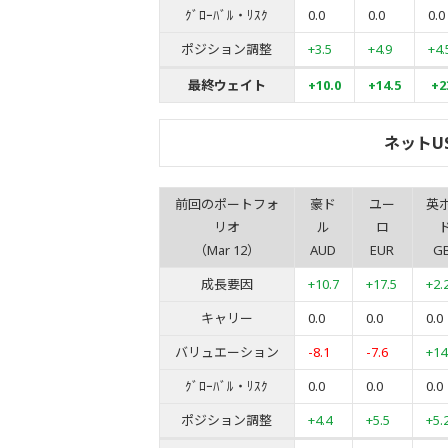
ｸﾞﾛｰﾊﾞﾙ・ﾘｽｸ
0.0
0.0
0.0
ポジション調整
+3.5
+4.9
+4.
最終ウェイト
+10.0
+14.5
+2
ネットU
前回のポートフォ
豪ド
ユー
英
リオ
ル
ロ
（Mar 12）
AUD
EUR
G
成長要因
+10.7
+17.5
+2.
キャリー
0.0
0.0
0.0
バリュエーション
-8.1
-7.6
+14
ｸﾞﾛｰﾊﾞﾙ・ﾘｽｸ
0.0
0.0
0.0
ポジション調整
+4.4
+5.5
+5.