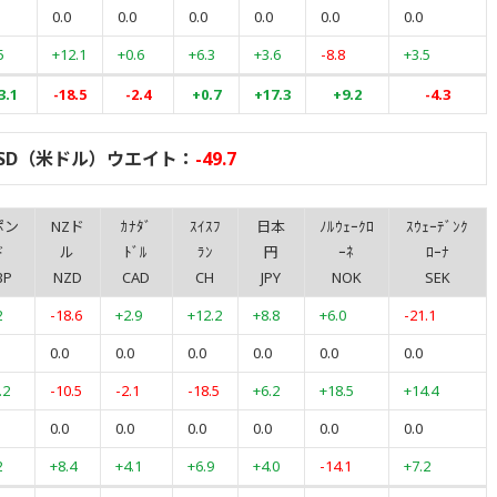
0.0
0.0
0.0
0.0
0.0
0.0
5
+12.1
+0.6
+6.3
+3.6
-8.8
+3.5
3.1
-18.5
-2.4
+0.7
+17.3
+9.2
-4.3
SD（米ドル）ウエイト：
-49.7
ポン
NZド
ｶﾅﾀﾞ
ｽｲｽﾌ
日本
ﾉﾙｳｪｰｸﾛ
ｽｳｪｰﾃﾞﾝｸ
ド
ル
ﾄﾞﾙ
ﾗﾝ
円
ｰﾈ
ﾛｰﾅ
BP
NZD
CAD
CH
JPY
NOK
SEK
2
-18.6
+2.9
+12.2
+8.8
+6.0
-21.1
0.0
0.0
0.0
0.0
0.0
0.0
.2
-10.5
-2.1
-18.5
+6.2
+18.5
+14.4
0.0
0.0
0.0
0.0
0.0
0.0
2
+8.4
+4.1
+6.9
+4.0
-14.1
+7.2