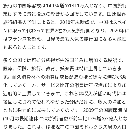
旅行の中国旅客数は14.1％増の1811万人となり、中国旅行
業はすでに景気後退の影響から回復しています。国連世界
旅行組織の予測によると、2010年末時点で、中国はスペイ
ンに取って代わって世界2位の人気旅行国となり、2020年に
はフランスを超え、世界で最も人気の旅行国になる可能性
もあるとのことです。
多くの国では可処分所得が先進国並みに増加する段階で、
医療、保険、旅行、教育、娯楽費は特に上昇していきま
す。耐久消費材への消費は成長が進むほど徐々に伸びが鈍
化していく一方、サービス関連の消費は年収増加により加
速度的に上昇していきます。これらは収入が低い時代には
後回しにされて使われなかった分野だけに、収入の増加と
ともに弾力的に成長していくのです。2009年の国慶節期間
(10月の長期連休)での旅行者数が前年比13%増の2億人とな
りました。これは、ほぼ現在の中国ミドルクラス層の人口