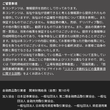
ご留意事項
本コンテンツは、情報提供を目的として行っております。
本コンテンツは、当社や当社が信頼できると考える情報源から提供されたもの
を提供していますが、当社はその正確性や完全性について意見を表明し、また
保証するものではございません。有価証券の購入、売却、デリバティブ取引、
その他の取引を推奨し、勧誘するものではありません。また、過去の実績や予
想・意見は、将来の結果を保証するものではございません。提供する情報等は
作成時現在のものであり、今後予告なしに変更または削除されることがござい
ます。当社は本コンテンツの内容に依拠してお客様が取った行動の結果に対し
責任を負うものではございません。投資にかかる最終決定は、お客様ご自身の
判断と責任でなさるようお願いいたします。
本コンテンツでは当社でお取扱している商品・サービス等について言及してい
る部分があります。商品ごとに手数料等およびリスクは異なりますので、詳し
くは「契約締結前交付書面」、「上場有価証券等書面」、「目論見書」、「目
論見書補完書面」または当社ウェブサイトの「
リスク・手数料などの重要事項
に関する説明
」をよくお読みください。
金融商品取引業者 関東財務局長（金商）第165号
日本証券業協会、一般社団法人 第二種金融商品取引業協会、一般社
団法人 金融先物取引業協会、
一般社団法人 日本暗号資産等取引業協会、一般社団法人 資産運用業