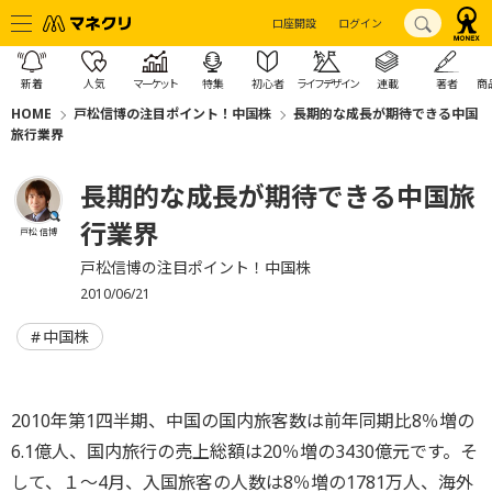
口座開設
ログイン
新着
人気
マーケット
特集
初心者
ライフデザイン
連載
著者
商
HOME
戸松信博の注目ポイント！中国株
長期的な成長が期待できる中国
旅行業界
長期的な成長が期待できる中国旅
行業界
戸松 信博
戸松信博の注目ポイント！中国株
2010/06/21
中国株
2010年第1四半期、中国の国内旅客数は前年同期比8％増の
6.1億人、国内旅行の売上総額は20％増の3430億元です。そ
して、１～4月、入国旅客の人数は8％増の1781万人、海外