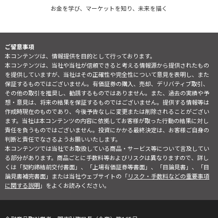
お金を学び、マーケットを知り、未来を描く
ご留意事項
本コンテンツは、情報提供を目的として行っております。
本コンテンツは、当社や当社が信頼できると考える情報源から提供されたもの
を提供していますが、当社はその正確性や完全性について意見を表明し、また
保証するものではございません。有価証券の購入、売却、デリバティブ取引、
その他の取引を推奨し、勧誘するものではありません。また、過去の実績や予
想・意見は、将来の結果を保証するものではございません。提供する情報等は
作成時現在のものであり、今後予告なしに変更または削除されることがござい
ます。当社は本コンテンツの内容に依拠してお客様が取った行動の結果に対し
責任を負うものではございません。投資にかかる最終決定は、お客様ご自身の
判断と責任でなさるようお願いいたします。
本コンテンツでは当社でお取扱している商品・サービス等について言及してい
る部分があります。商品ごとに手数料等およびリスクは異なりますので、詳し
くは「契約締結前交付書面」、「上場有価証券等書面」、「目論見書」、「目
論見書補完書面」または当社ウェブサイトの「
リスク・手数料などの重要事項
に関する説明
」をよくお読みください。