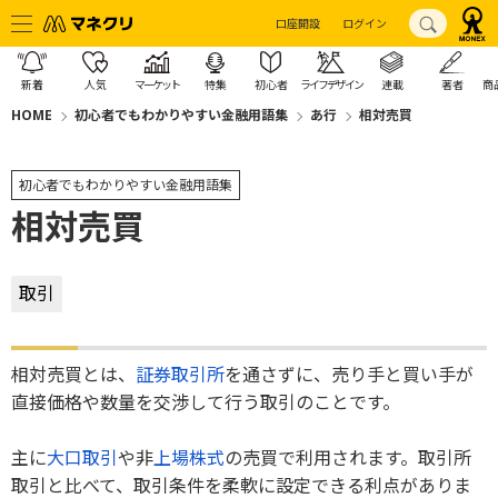
口座開設
ログイン
新着
人気
マーケット
特集
初心者
ライフデザイン
連載
著者
商
HOME
初心者でもわかりやすい金融用語集
あ行
相対売買
初心者でもわかりやすい金融用語集
相対売買
取引
相対売買とは、
証券取引所
を通さずに、売り手と買い手が
直接価格や数量を交渉して行う取引のことです。
主に
大口取引
や非
上場
株式
の売買で利用されます。取引所
取引と比べて、取引条件を柔軟に設定できる利点がありま