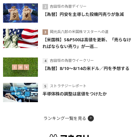
吉田恒の為替デイリー
【為替】円安を主導した投機円売りが急減
岡元兵八郎の米国株マスターへの道
【米国株】S&P500は高値を更新、「売らなけ
ればならない売り」が一巡...
吉田恒の為替ウイークリー
【為替】8/10～8/14の米ドル／円を予想する
ストラテジーレポート
半導体株の調整は底値をつけたか
ランキング一覧を見る