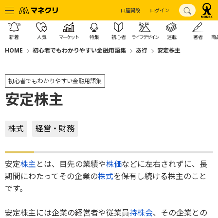
口座開設
ログイン
新着
人気
マーケット
特集
初心者
ライフデザイン
連載
著者
商
HOME
初心者でもわかりやすい金融用語集
あ行
安定株主
初心者でもわかりやすい金融用語集
安定株主
株式
経営・財務
安定
株主
とは、目先の業績や
株価
などに左右されずに、長
期間にわたってその企業の
株式
を保有し続ける株主のこと
です。
安定株主には企業の経営者や従業員
持株会
、その企業との