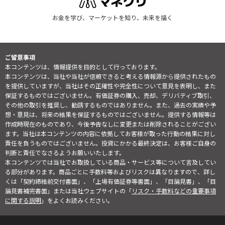
お金を学び、マーケットを知り、未来を描く
ご留意事項
本コンテンツは、情報提供を目的として行っております。
本コンテンツは、当社や当社が信頼できると考える情報源から提供されたもの
を提供していますが、当社はその正確性や完全性について意見を表明し、また
保証するものではございません。有価証券の購入、売却、デリバティブ取引、
その他の取引を推奨し、勧誘するものではありません。また、過去の実績や予
想・意見は、将来の結果を保証するものではございません。提供する情報等は
作成時現在のものであり、今後予告なしに変更または削除されることがござい
ます。当社は本コンテンツの内容に依拠してお客様が取った行動の結果に対し
責任を負うものではございません。投資にかかる最終決定は、お客様ご自身の
判断と責任でなさるようお願いいたします。
本コンテンツでは当社でお取扱している商品・サービス等について言及してい
る部分があります。商品ごとに手数料等およびリスクは異なりますので、詳し
くは「契約締結前交付書面」、「上場有価証券等書面」、「目論見書」、「目
論見書補完書面」または当社ウェブサイトの「
リスク・手数料などの重要事項
に関する説明
」をよくお読みください。