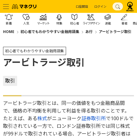
口座開設
ログイン
新着
人気
マーケット
特集
初心者
ライフデザイン
連載
著者
商
HOME
初心者でもわかりやすい金融用語集
あ行
アービトラージ取引
初心者でもわかりやすい金融用語集
アービトラージ取引
取引
アービトラージ取引とは、同一の価値をもつ金融商品間
で、価格の不均衡を利用して利益を得る取引のことです。
たとえば、ある
株式
がニューヨーク
証券取引所
で100ドルで
取引されている一方で、ロンドン証券取引所では同じ株式
が99ドルで取引されている場合、アービトラージ取引者は