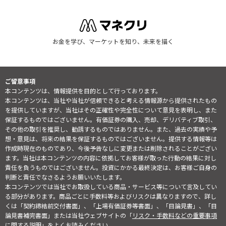
お金を学び、マーケットを知り、未来を描く
ご留意事項
本コンテンツは、情報提供を目的として行っております。
本コンテンツは、当社や当社が信頼できると考える情報源から提供されたもの
を提供していますが、当社はその正確性や完全性について意見を表明し、また
保証するものではございません。有価証券の購入、売却、デリバティブ取引、
その他の取引を推奨し、勧誘するものではありません。また、過去の実績や予
想・意見は、将来の結果を保証するものではございません。提供する情報等は
作成時現在のものであり、今後予告なしに変更または削除されることがござい
ます。当社は本コンテンツの内容に依拠してお客様が取った行動の結果に対し
責任を負うものではございません。投資にかかる最終決定は、お客様ご自身の
判断と責任でなさるようお願いいたします。
本コンテンツでは当社でお取扱している商品・サービス等について言及してい
る部分があります。商品ごとに手数料等およびリスクは異なりますので、詳し
くは「契約締結前交付書面」、「上場有価証券等書面」、「目論見書」、「目
論見書補完書面」または当社ウェブサイトの「
リスク・手数料などの重要事項
に関する説明
」をよくお読みください。