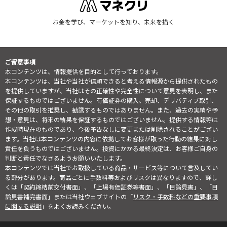
お金を学び、マーケットを知り、未来を描く
ご留意事項
本コンテンツは、情報提供を目的として行っております。
本コンテンツは、当社や当社が信頼できると考える情報源から提供されたもの
を提供していますが、当社はその正確性や完全性について意見を表明し、また
保証するものではございません。有価証券の購入、売却、デリバティブ取引、
その他の取引を推奨し、勧誘するものではありません。また、過去の実績や予
想・意見は、将来の結果を保証するものではございません。提供する情報等は
作成時現在のものであり、今後予告なしに変更または削除されることがござい
ます。当社は本コンテンツの内容に依拠してお客様が取った行動の結果に対し
責任を負うものではございません。投資にかかる最終決定は、お客様ご自身の
判断と責任でなさるようお願いいたします。
本コンテンツでは当社でお取扱している商品・サービス等について言及してい
る部分があります。商品ごとに手数料等およびリスクは異なりますので、詳し
くは「契約締結前交付書面」、「上場有価証券等書面」、「目論見書」、「目
論見書補完書面」または当社ウェブサイトの「
リスク・手数料などの重要事項
に関する説明
」をよくお読みください。