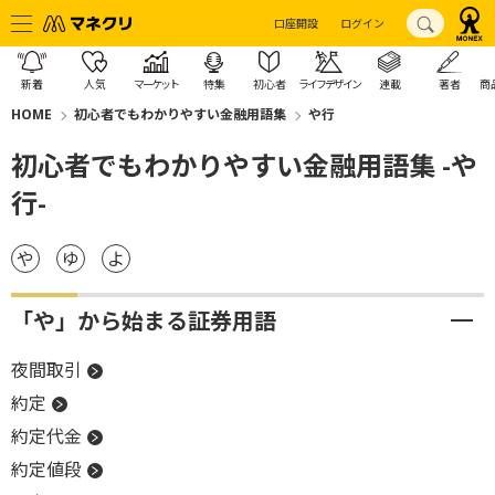
口座開設
ログイン
新着
人気
マーケット
特集
初心者
ライフデザイン
連載
著者
商
HOME
初心者でもわかりやすい金融用語集
や行
初心者でもわかりやすい金融用語集 -や
行-
や
ゆ
よ
「や」から始まる証券用語
夜間取引
約定
約定代金
約定値段