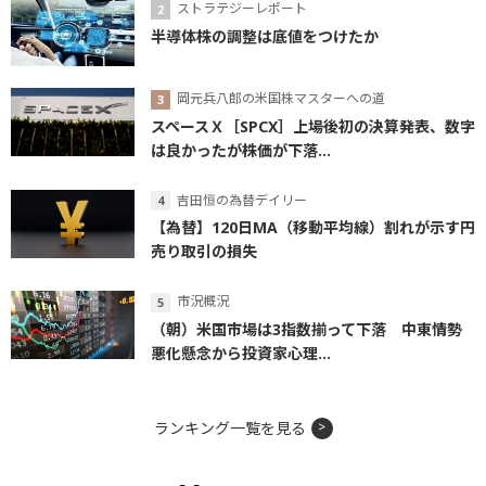
ストラテジーレポート
半導体株の調整は底値をつけたか
岡元兵八郎の米国株マスターへの道
スペースＸ［SPCX］上場後初の決算発表、数字
は良かったが株価が下落...
吉田恒の為替デイリー
【為替】120日MA（移動平均線）割れが示す円
売り取引の損失
市況概況
（朝）米国市場は3指数揃って下落 中東情勢
悪化懸念から投資家心理...
ランキング一覧を見る