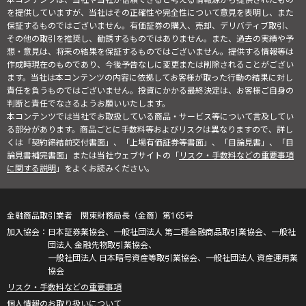
を提供していますが、当社はその正確性や完全性について意見を表明し、また
保証するものではございません。有価証券の購入、売却、デリバティブ取引、
その他の取引を推奨し、勧誘するものではありません。また、過去の実績や予
想・意見は、将来の結果を保証するものではございません。提供する情報等は
作成時現在のものであり、今後予告なしに変更または削除されることがござい
ます。当社は本コンテンツの内容に依拠してお客様が取った行動の結果に対し
責任を負うものではございません。投資にかかる最終決定は、お客様ご自身の
判断と責任でなさるようお願いいたします。
本コンテンツでは当社でお取扱している商品・サービス等について言及してい
る部分があります。商品ごとに手数料等およびリスクは異なりますので、詳し
くは「契約締結前交付書面」、「上場有価証券等書面」、「目論見書」、「目
論見書補完書面」または当社ウェブサイトの「
リスク・手数料などの重要事項
に関する説明
」をよくお読みください。
金融商品取引業者 関東財務局長（金商）第165号
日本証券業協会、一般社団法人 第二種金融商品取引業協会、一般社
団法人 金融先物取引業協会、
一般社団法人 日本暗号資産等取引業協会、一般社団法人 資産運用業
協会
リスク・手数料などの重要事項
個人情報のお取り扱いについて