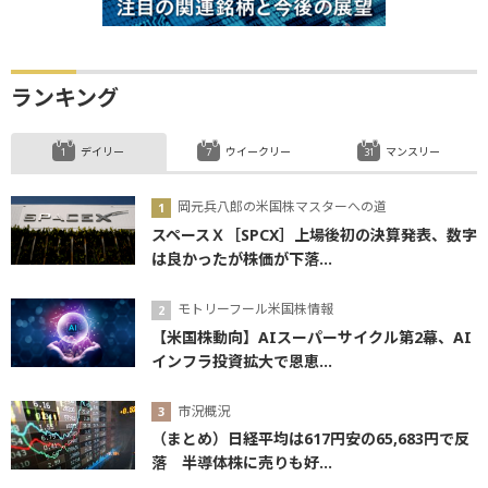
ランキング
デイリー
ウイークリー
マンスリー
岡元兵八郎の米国株マスターへの道
スペースＸ［SPCX］上場後初の決算発表、数字
は良かったが株価が下落...
モトリーフール米国株情報
【米国株動向】AIスーパーサイクル第2幕、AI
インフラ投資拡大で恩恵...
市況概況
（まとめ）日経平均は617円安の65,683円で反
落 半導体株に売りも好...