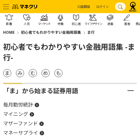
口座開設
ログイン
新着
人気
マーケット
特集
初心者
ライフデザイン
連載
著者
商
HOME
初心者でもわかりやすい金融用語集
ま行
初心者でもわかりやすい金融用語集 -ま
行-
ま
み
む
め
も
「ま」から始まる証券用語
毎月勤労統計
マイニング
マザーファンド
マネーサプライ