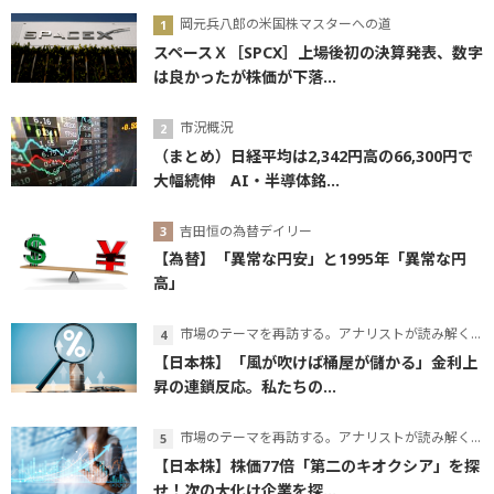
岡元兵八郎の米国株マスターへの道
スペースＸ［SPCX］上場後初の決算発表、数字
は良かったが株価が下落...
市況概況
（まとめ）日経平均は2,342円高の66,300円で
大幅続伸 AI・半導体銘...
吉田恒の為替デイリー
【為替】「異常な円安」と1995年「異常な円
高」
市場のテーマを再訪する。アナリストが読み解くテーマの本質
【日本株】「風が吹けば桶屋が儲かる」金利上
昇の連鎖反応。私たちの...
市場のテーマを再訪する。アナリストが読み解くテーマの本質
【日本株】株価77倍「第二のキオクシア」を探
せ！次の大化け企業を探...