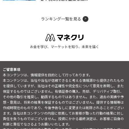
ランキング一覧を見る
お金を学び、マーケットを知り、未来を描く
ご留意事項
本コンテンツは、情報提供を目的として行っております。
本コンテンツは、当社や当社が信頼できると考える情報源から提供されたもの
を提供していますが、当社はその正確性や完全性について意見を表明し、また
保証するものではございません。有価証券の購入、売却、デリバティブ取引、
その他の取引を推奨し、勧誘するものではありません。また、過去の実績や予
想・意見は、将来の結果を保証するものではございません。提供する情報等は
作成時現在のものであり、今後予告なしに変更または削除されることがござい
ます。当社は本コンテンツの内容に依拠してお客様が取った行動の結果に対し
責任を負うものではございません。投資にかかる最終決定は、お客様ご自身の
判断と責任でなさるようお願いいたします。