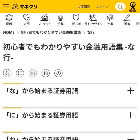
口座開設
ログイン
新着
人気
マーケット
特集
初心者
ライフデザイン
連載
著者
商
HOME
初心者でもわかりやすい金融用語集
な行
初心者でもわかりやすい金融用語集 -な
行-
な
に
ぬ
ね
の
「な」から始まる証券用語
「に」から始まる証券用語
「ね」から始まる証券用語