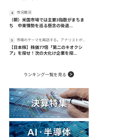
市況概況
（朝）米国市場では主要3指数がまちま
ち 中東情勢を巡る懸念の後退...
市場のテーマを再訪する。アナリストが読み解くテーマの本質
【日本株】株価77倍「第二のキオクシ
ア」を探せ！次の大化け企業を探...
ランキング一覧を見る