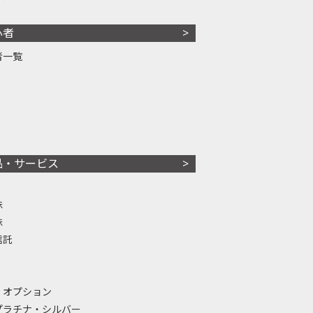
心者
者一覧
品・サービス
株
株
信託
・オプション
プラチナ・シルバー