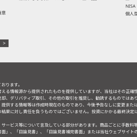
NISA
極意
個人型
ております。
考える情報源から提供されたものを提供していますが、当社はその正確
売却、デリバティブ取引、その他の取引を推奨し、勧誘するものではあ
。提供する情報等は作成時現在のものであり、今後予告なしに変更また
の結果に対し責任を負うものではございません。投資にかかる最終決定
・サービス等について言及している部分があります。商品ごとに手数料
書面」、「目論見書」、「目論見書補完書面」または当社ウェブサイト