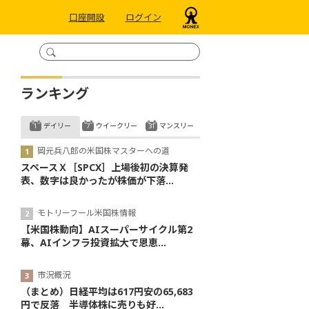
口座開設
ログイン
ランキング
デイリー
ウイークリー
マンスリー
岡元兵八郎の米国株マスターへの道
スペースＸ［SPCX］上場後初の決算発
表、数字は良かったが株価が下落...
モトリーフール米国株情報
【米国株動向】AIスーパーサイクル第2
幕、AIインフラ投資拡大で恩恵...
市況概況
（まとめ）日経平均は617円安の65,683
円で反落 半導体株に売りも好...