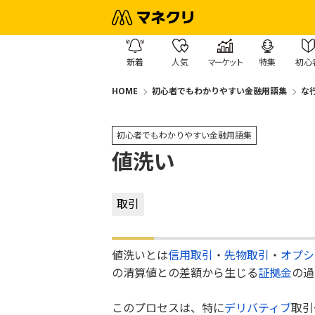
新着
人気
マーケット
特集
初心
HOME
初心者でもわかりやすい金融用語集
な
初心者でもわかりやすい金融用語集
値洗い
取引
値洗いとは
信用取引
・
先物取引
・
オプシ
の清算値との差額から生じる
証拠金
の過
このプロセスは、特に
デリバティブ
取引