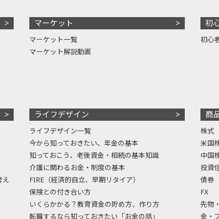
マーケット
初
マーケット一覧
初心
マーケット解説動画
ライフデザイン
商
ライフデザイン一覧
株式
今から知っておきたい、年金の基本
米国
知っておこう、老後資金・相続の基本知識
中国
介護に関わるお金・制度の基本
投資
考え
FIRE（経済的自立、早期リタイア）
債券
保険との付き合い方
FX
いくらかかる？教育資金の貯め方、作り方
先物
転職するなら知っておきたい「お金の話」
金・