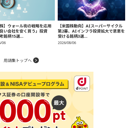
株】ウォール街の戦略を応用
【米国株動向】AIスーパーサイクル
良い会社を安く買う」投資
第2幕、AIインフラ投資拡大で恩恵を
銘柄15選...
受ける銘柄3選...
8/06
2026/08/06
用語集トップへ