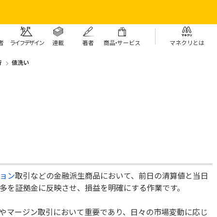
者
ライフデザイン
連載
著者
商
品・
サービス
マネクリとは
行
値洗い
ョン
取引などの金融派生商品において、前日の清算値と当日
多を証拠金に反映させ、損益を明確にする作業です。
やマージン取引において重要であり、日々の市場変動に応じ