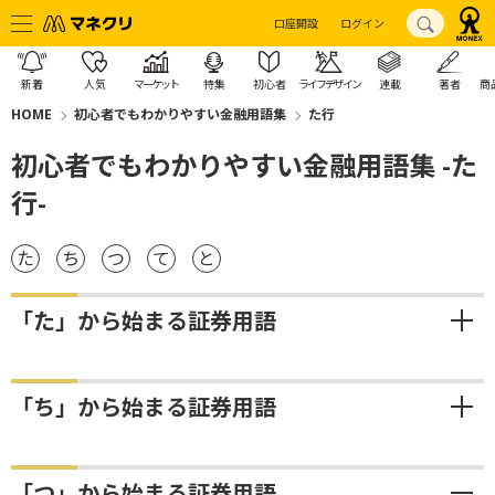
口座開設
ログイン
新着
人気
マーケット
特集
初心者
ライフデザイン
連載
著者
商
HOME
初心者でもわかりやすい金融用語集
た行
初心者でもわかりやすい金融用語集 -た
行-
た
ち
つ
て
と
「た」から始まる証券用語
「ち」から始まる証券用語
「つ」から始まる証券用語