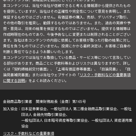
本コンテンツは、当社や当社が信頼できると考える情報源から提供されたもの
を提供していますが、当社はその正確性や完全性について意見を表明し、また
保証するものではございません。有価証券の購入、売却、デリバティブ取引、
その他の取引を推奨し、勧誘するものではありません。また、過去の実績や予
想・意見は、将来の結果を保証するものではございません。提供する情報等は
作成時現在のものであり、今後予告なしに変更または削除されることがござい
ます。当社は本コンテンツの内容に依拠してお客様が取った行動の結果に対し
責任を負うものではございません。投資にかかる最終決定は、お客様ご自身の
判断と責任でなさるようお願いいたします。
本コンテンツでは当社でお取扱している商品・サービス等について言及してい
る部分があります。商品ごとに手数料等およびリスクは異なりますので、詳し
くは「契約締結前交付書面」、「上場有価証券等書面」、「目論見書」、「目
論見書補完書面」または当社ウェブサイトの「
リスク・手数料などの重要事項
に関する説明
」をよくお読みください。
金融商品取引業者 関東財務局長（金商）第165号
日本証券業協会、一般社団法人 第二種金融商品取引業協会、一般社
団法人 金融先物取引業協会、
一般社団法人 日本暗号資産等取引業協会、一般社団法人 資産運用業
協会
リスク・手数料などの重要事項