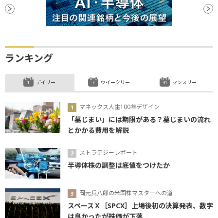
ランキング
デイリー
ウイークリー
マンスリー
マネックス人生100年デザイン
「墓じまい」には期限がある？墓じまいの流れ
とかかる費用を解説
ストラテジーレポート
半導体株の調整は底値をつけたか
岡元兵八郎の米国株マスターへの道
スペースＸ［SPCX］上場後初の決算発表、数字
は良かったが株価が下落...