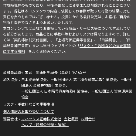
作成時現在のものであり、今後予告なしに変更または削除されることがござい
ます。当社は本コンテンツの内容に依拠してお客様が取った行動の結果に対し
責任を負うものではございません。投資にかかる最終決定は、お客様ご自身の
判断と責任でなさるようお願いいたします。
本コンテンツでは当社でお取扱している商品・サービス等について言及してい
る部分があります。商品ごとに手数料等およびリスクは異なりますので、詳し
くは「契約締結前交付書面」、「上場有価証券等書面」、「目論見書」、「目
論見書補完書面」または当社ウェブサイトの「
リスク・手数料などの重要事項
に関する説明
」をよくお読みください。
金融商品取引業者 関東財務局長（金商）第165号
日本証券業協会、一般社団法人 第二種金融商品取引業協会、一般社
団法人 金融先物取引業協会、
一般社団法人 日本暗号資産等取引業協会、一般社団法人 資産運用業
協会
リスク・手数料などの重要事項
個人情報のお取り扱いについて
マネックス証券株式会社
会社概要
お問合せ
ヘルプ（通知の登録・解除）