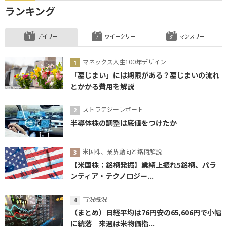
ランキング
デイリー
ウイークリー
マンスリー
マネックス人生100年デザイン
「墓じまい」には期限がある？墓じまいの流れ
とかかる費用を解説
ストラテジーレポート
半導体株の調整は底値をつけたか
米国株、業界動向と銘柄解説
【米国株：銘柄発掘】業績上振れ5銘柄、パラ
ンティア・テクノロジー...
市況概況
（まとめ）日経平均は76円安の65,606円で小幅
に続落 来週は米物価指...