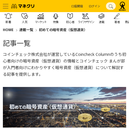
口座開設
ログイン
新着
人気
マーケット
特集
初心者
ライフデザイン
連載
著者
商
HOME
連載一覧
初めての暗号資産（仮想通貨）
記事一覧
コインチェック株式会社が運営しているCoincheck Columnのうち初
心者向けの暗号資産（仮想通貨）の情報とコインチェック まんが部
が入門者向けにわかりやすく暗号資産（仮想通貨）について解説す
る記事を提供します。