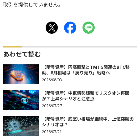
取引を提供していません。
あわせて読む
【暗号資産】円高直撃とTMTG関連のBTC移
動、8月相場は「戻り売り」戦略へ
2026/08/03
【暗号資産】中東情勢緩和でリスクオン再開
か？上昇シナリオと注意点
2026/07/27
【暗号資産】底堅い相場が継続中、上値突破の
シナリオは？
2026/07/21