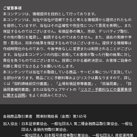
ご留意事項
本コンテンツは、情報提供を目的として行っております。
本コンテンツは、当社や当社が信頼できると考える情報源から提供されたもの
を提供していますが、当社はその正確性や完全性について意見を表明し、また
保証するものではございません。有価証券の購入、売却、デリバティブ取引、
その他の取引を推奨し、勧誘するものではありません。また、過去の実績や予
想・意見は、将来の結果を保証するものではございません。提供する情報等は
作成時現在のものであり、今後予告なしに変更または削除されることがござい
ます。当社は本コンテンツの内容に依拠してお客様が取った行動の結果に対し
責任を負うものではございません。投資にかかる最終決定は、お客様ご自身の
判断と責任でなさるようお願いいたします。
本コンテンツでは当社でお取扱している商品・サービス等について言及してい
る部分があります。商品ごとに手数料等およびリスクは異なりますので、詳し
くは「契約締結前交付書面」、「上場有価証券等書面」、「目論見書」、「目
論見書補完書面」または当社ウェブサイトの「
リスク・手数料などの重要事項
に関する説明
」をよくお読みください。
金融商品取引業者 関東財務局長（金商）第165号
日本証券業協会、一般社団法人 第二種金融商品取引業協会、一般社
団法人 金融先物取引業協会、
一般社団法人 日本暗号資産等取引業協会、一般社団法人 資産運用業