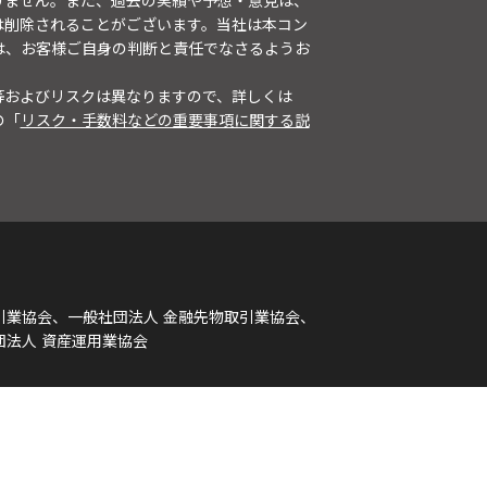
りません。また、過去の実績や予想・意見は、
は削除されることがございます。当社は本コン
は、お客様ご自身の判断と責任でなさるようお
等およびリスクは異なりますので、詳しくは
の「
リスク・手数料などの重要事項に関する説
引業協会、一般社団法人 金融先物取引業協会、
団法人 資産運用業協会
ルプ（通知の登録・解除）