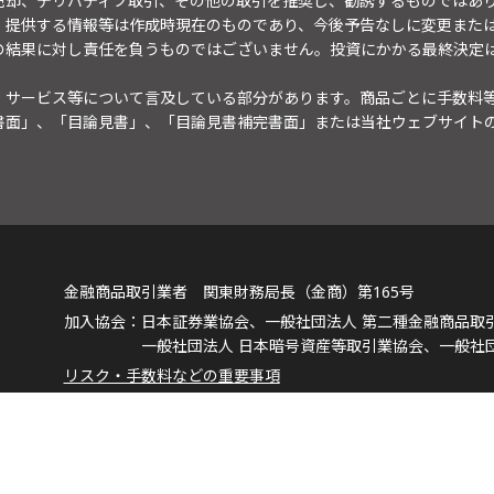
売却、デリバティブ取引、その他の取引を推奨し、勧誘するものではあ
。提供する情報等は作成時現在のものであり、今後予告なしに変更また
の結果に対し責任を負うものではございません。投資にかかる最終決定
・サービス等について言及している部分があります。商品ごとに手数料
書面」、「目論見書」、「目論見書補完書面」または当社ウェブサイト
金融商品取引業者 関東財務局長（金商）第165号
日本証券業協会、一般社団法人 第二種金融商品取
一般社団法人 日本暗号資産等取引業協会、一般社
リスク・手数料などの重要事項
個人情報のお取り扱いについて
マネックス証券株式会社
会社概要
お問合せ
ヘ