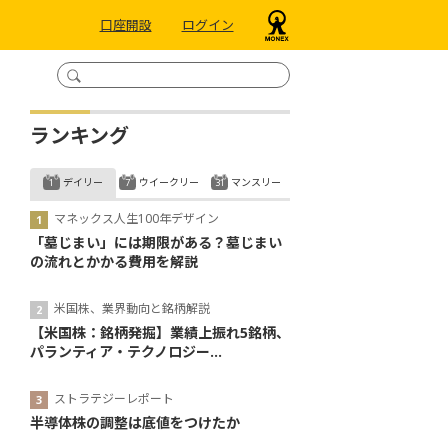
口座開設
ログイン
ランキング
デイリー
ウイークリー
マンスリー
マネックス人生100年デザイン
「墓じまい」には期限がある？墓じまい
の流れとかかる費用を解説
米国株、業界動向と銘柄解説
【米国株：銘柄発掘】業績上振れ5銘柄、
パランティア・テクノロジー...
ストラテジーレポート
半導体株の調整は底値をつけたか