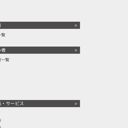
者
一覧
心者
者一覧
品・サービス
株
株