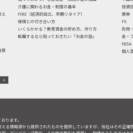
介護に関わるお金・制度の基本
投資
考え
FIRE（経済的自立、早期リタイア）
債券
保険との付き合い方
FX
いくらかかる？教育資金の貯め方、作り方
先物
転職するなら知っておきたい「お金の話」
金・
NISA
極意
個人型
ております。
考える情報源から提供されたものを提供していますが、当社はその正確