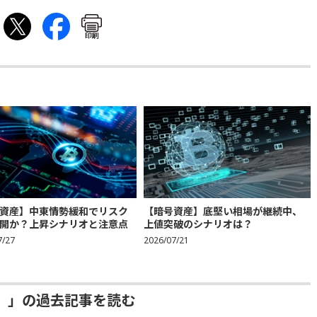
印刷
資産】中東情勢緩和でリスク
【暗号資産】底堅い相場が継続中、
開か？上昇シナリオと注意点
上値突破のシナリオは？
7/27
2026/07/21
）」の過去記事を読む