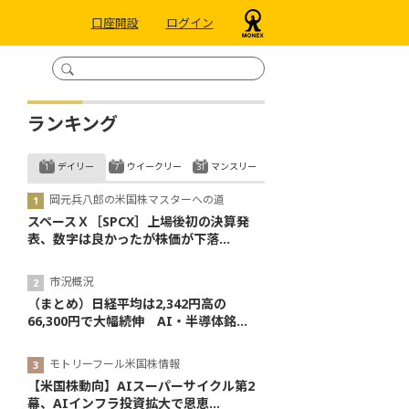
口座開設
ログイン
ランキング
デイリー
ウイークリー
マンスリー
岡元兵八郎の米国株マスターへの道
スペースＸ［SPCX］上場後初の決算発
表、数字は良かったが株価が下落...
市況概況
（まとめ）日経平均は2,342円高の
66,300円で大幅続伸 AI・半導体銘...
モトリーフール米国株情報
【米国株動向】AIスーパーサイクル第2
幕、AIインフラ投資拡大で恩恵...