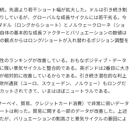
続。先週より若干ショート幅が拡大した。ドルは引き続き割
りしているが、グローバルな成長サイクルには若干劣る。今
ダドル（ロングからショート）とノルウェークローネ（ショ
自体の基本的な成長ファクターとバリュエーションの数値は
の観点からはロング/ショートが入れ替わるポジション調整を
性のランキングが改善している。おもなポジティブ・データ
に強い景気サイクルと整合的である。英ポンドは2番目に大き
が相対的に改善しているからである。引き続き潜在的な利上
欧州通貨（ユーロ、スウェーデン、ノルウェー）もロングだ
カットされてきて、いまはほぼニュートラルである。
サーベイ、貿易、クレジットカード消費）で非常に弱いデータ
ートは削った。貿易に関する一部のデータが改善した。上述
たが、バリュエーションの割高さと景気サイクルの要因によ