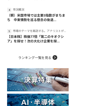
市況概況
（朝）米国市場では主要3指数がまちま
ち 中東情勢を巡る懸念の後退...
市場のテーマを再訪する。アナリストが読み解くテーマの本質
【日本株】株価77倍「第二のキオクシ
ア」を探せ！次の大化け企業を探...
ランキング一覧を見る