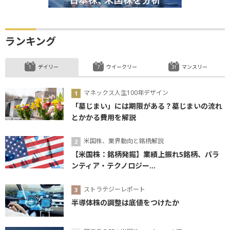
ランキング
デイリー
ウイークリー
マンスリー
マネックス人生100年デザイン
「墓じまい」には期限がある？墓じまいの流れ
とかかる費用を解説
米国株、業界動向と銘柄解説
【米国株：銘柄発掘】業績上振れ5銘柄、パラ
ンティア・テクノロジー...
ストラテジーレポート
半導体株の調整は底値をつけたか