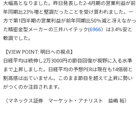
大幅高となりました。昨日発表した2-4月期の営業利益が前
年同期比23％増と堅調だったことを受け買われました。一
方で第1四半期の営業利益が前年同期比50％減と冴えなかっ
た精密金型メーカーの三井ハイテック(
6966
）は3.4％安と
軟調でした。
【VIEW POINT: 明日への視点】
日経平均は続伸し2万3000円の節目回復が視野に入る水準
まで上昇しました。日経平均の予想PERは現在も14倍弱と
割高感は出ていません。このまま節目を超えて上昇に勢い
がつくのか注目されます。
（マネックス証券 マーケット・アナリスト 益嶋 裕）