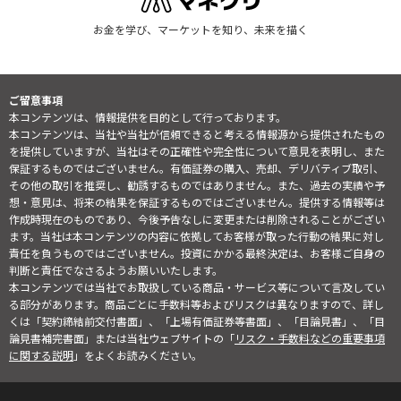
お金を学び、マーケットを知り、未来を描く
ご留意事項
本コンテンツは、情報提供を目的として行っております。
本コンテンツは、当社や当社が信頼できると考える情報源から提供されたもの
を提供していますが、当社はその正確性や完全性について意見を表明し、また
保証するものではございません。有価証券の購入、売却、デリバティブ取引、
その他の取引を推奨し、勧誘するものではありません。また、過去の実績や予
想・意見は、将来の結果を保証するものではございません。提供する情報等は
作成時現在のものであり、今後予告なしに変更または削除されることがござい
ます。当社は本コンテンツの内容に依拠してお客様が取った行動の結果に対し
責任を負うものではございません。投資にかかる最終決定は、お客様ご自身の
判断と責任でなさるようお願いいたします。
本コンテンツでは当社でお取扱している商品・サービス等について言及してい
る部分があります。商品ごとに手数料等およびリスクは異なりますので、詳し
くは「契約締結前交付書面」、「上場有価証券等書面」、「目論見書」、「目
論見書補完書面」または当社ウェブサイトの「
リスク・手数料などの重要事項
に関する説明
」をよくお読みください。