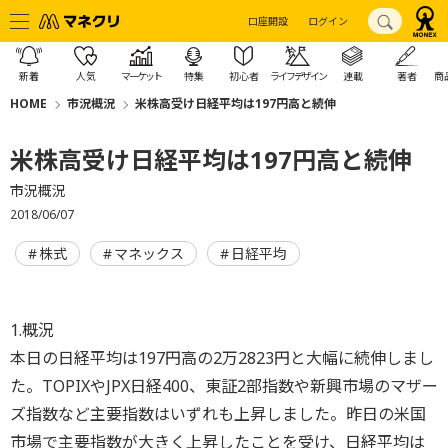
口座開設
ログイン
新着
人気
マーケット
特集
初心者
ライフデザイン
連載
著者
商
HOME
市況概況
米株高受け日経平均は197円高と続伸
米株高受け日経平均は197円高と続伸
市況概況
2018/06/07
株式
マネックス
日経平均
1.概況
本日の日経平均は197円高の2万2823円と大幅に続伸しまし
た。TOPIXやJPX日経400、東証2部指数や新興市場のマザー
ズ指数など主要指数はいずれも上昇しました。昨日の米国
市場で主要指数が大きく上昇したことを受け、日経平均は