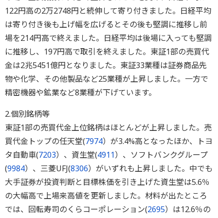
122円高の2万2748円と続伸して寄り付きました。日経平均
は寄り付き後も上げ幅を広げるとその後も堅調に推移し前
場を214円高で終えました。日経平均は後場に入っても堅調
に推移し、197円高で取引を終えました。東証1部の売買代
金は2兆5451億円となりました。東証33業種は証券商品先
物や化学、その他製品など25業種が上昇しました。一方で
精密機器や鉱業など8業種が下げています。
2.個別銘柄等
東証1部の売買代金上位銘柄はほとんどが上昇しました。売
買代金トップの任天堂(
7974
）が3.4%高となったほか、トヨ
タ自動車(
7203
）、資生堂(
4911
）、ソフトバンクグループ
(
9984
）、三菱UFJ(
8306
）がいずれも上昇しました。中でも
大手証券が投資判断と目標株価を引き上げた資生堂は5.6％
の大幅高で上場来高値を更新しました。材料が出たところ
では、回転寿司のくらコーポレーション(
2695
）は12.6％の